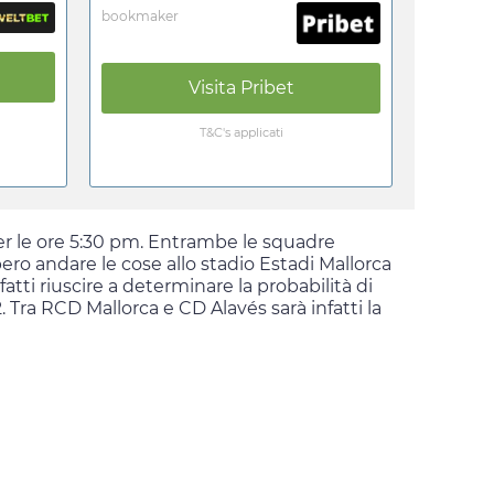
bookmaker
Visita
Pribet
T&C's applicati
r le ore
5:30 pm
. Entrambe le squadre
o andare le cose allo stadio Estadi Mallorca
fatti riuscire a determinare la probabilità di
2. Tra RCD Mallorca e CD Alavés sarà infatti la