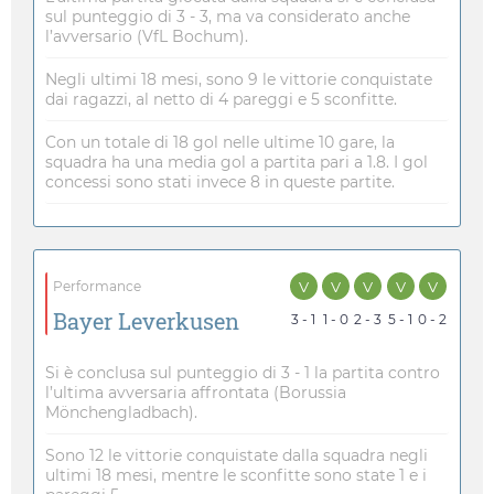
sul punteggio di 3 - 3, ma va considerato anche
l’avversario (VfL Bochum).
Negli ultimi 18 mesi, sono 9 le vittorie conquistate
dai ragazzi, al netto di 4 pareggi e 5 sconfitte.
Con un totale di 18 gol nelle ultime 10 gare, la
squadra ha una media gol a partita pari a 1.8. I gol
concessi sono stati invece 8 in queste partite.
V
V
V
V
V
Performance
Bayer Leverkusen
3 - 1
1 - 0
2 - 3
5 - 1
0 - 2
Si è conclusa sul punteggio di 3 - 1 la partita contro
l’ultima avversaria affrontata (Borussia
Mönchengladbach).
Sono 12 le vittorie conquistate dalla squadra negli
ultimi 18 mesi, mentre le sconfitte sono state 1 e i