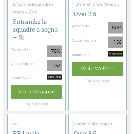
Entrambe le squadre a
Totale reti Under/Over 2,5
segno – Sì/No
Over 2.5
Entrambe le
Probabilità
80%
squadre a segno
– Sì
Quota migliore
1.56
Probabilità
78%
bookmaker
Quota migliore
1.53
Visita
Weltbet
bookmaker
T&C's applicati
Visita
Megapari
T&C's applicati
1X2
Consiglio degli esperti
RB Lipsia
Over 3.5