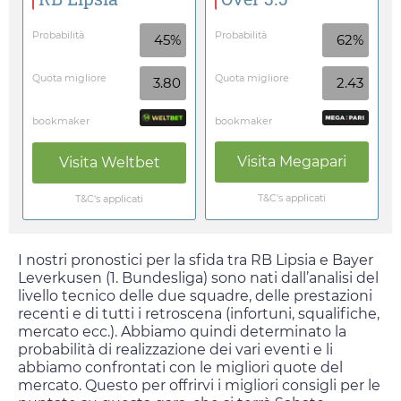
Probabilità
Probabilità
45%
62%
Quota migliore
Quota migliore
3.80
2.43
bookmaker
bookmaker
Visita
Megapari
Visita
Weltbet
T&C's applicati
T&C's applicati
I nostri pronostici per la sfida tra RB Lipsia e Bayer
Leverkusen (1. Bundesliga) sono nati dall’analisi del
livello tecnico delle due squadre, delle prestazioni
recenti e di tutti i retroscena (infortuni, squalifiche,
mercato ecc.). Abbiamo quindi determinato la
probabilità di realizzazione dei vari eventi e li
abbiamo confrontati con le migliori quote del
mercato. Questo per offrirvi i migliori consigli per le