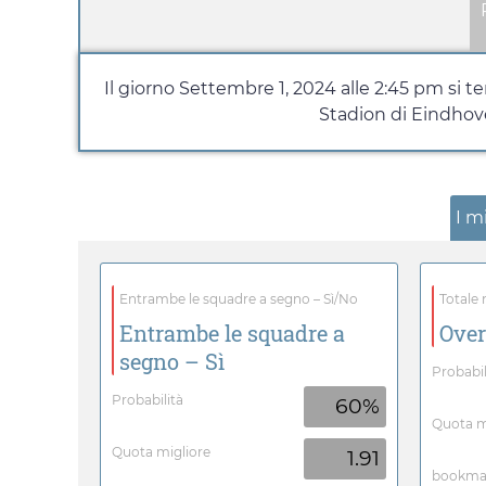
Il giorno
Settembre 1, 2024
alle
2:45 pm
si t
Stadion di Eindhove
I m
Entrambe le squadre a segno – Sì/No
Totale 
Entrambe le squadre a
Over
segno – Sì
Probabil
Probabilità
60%
Quota m
Quota migliore
1.91
bookma