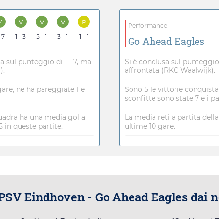
V
V
V
V
P
Performance
- 7
1 - 3
5 - 1
3 - 1
1 - 1
Go Ahead Eagles
a sul punteggio di 1 - 7, ma
Si è conclusa sul punteggio 
).
affrontata (RKC Waalwijk).
gare, ne ha pareggiate 1 e
Sono 5 le vittorie conquista
sconfitte sono state 7 e i pa
squadra ha una media gol a
La media reti a partita della
5 in queste partite.
ultime 10 gare.
PSV Eindhoven - Go Ahead Eagles dai no