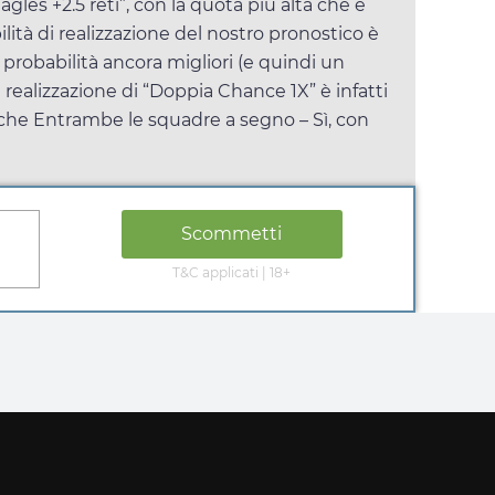
es +2.5 reti”, con la quota più alta che è
bilità di realizzazione del nostro pronostico è
e probabilità ancora migliori (e quindi un
 realizzazione di “Doppia Chance 1X” è infatti
che Entrambe le squadre a segno – Sì, con
Scommetti
T&C applicati | 18+