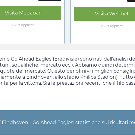
Visita
Megapari
Visita
Weltbet
T&C's applicati
T&C's applicati
en e Go Ahead Eagles (Eredivisie) sono nati dall’analisi de
ortuni, squalifiche, mercato ecc.). Abbiamo quindi determin
quote del mercato. Questo per offrirvi i migliori consigli 
iamente a Eindhoven, allo stadio Philips Stadion). Tutt
a per la vittoria. Sia le prestazioni recenti che il tifo casa
 Eindhoven - Go Ahead Eagles: statistiche sui risultati re