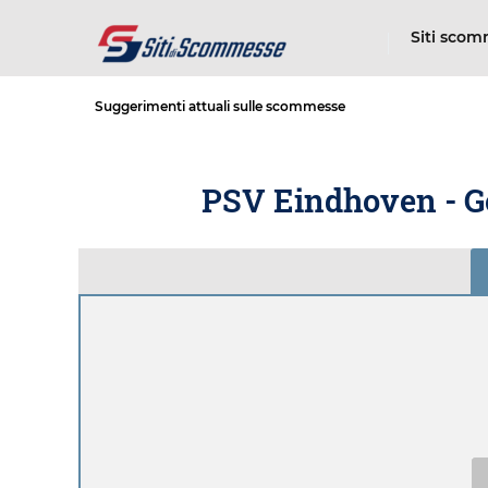
Siti sco
Suggerimenti attuali sulle scommesse
PSV Eindhoven - Go