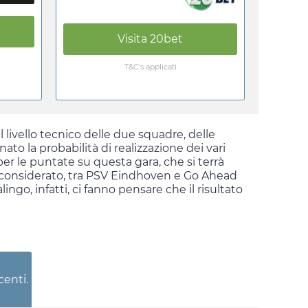
Visita
20bet
T&C's applicati
l livello tecnico delle due squadre, delle
ato la probabilità di realizzazione dei vari
per le puntate su questa gara, che si terrà
o considerato, tra PSV Eindhoven e Go Ahead
lingo, infatti, ci fanno pensare che il risultato
centi.