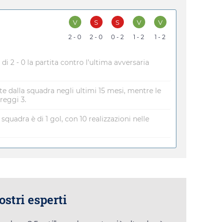
V
S
S
V
V
2 - 0
2 - 0
0 - 2
1 - 2
1 - 2
di 2 - 0 la partita contro l’ultima avversaria
te dalla squadra negli ultimi 15 mesi, mentre le
reggi 3.
 squadra è di 1 gol, con 10 realizzazioni nelle
stri esperti