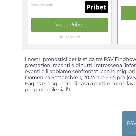
bookmaker
Visita
Pribet
T&C's applicati
I nostri pronostici per la sfida tra PSV Eindhov
prestazioni recenti e di tutti i retroscena (inf
eventi e li abbiamo confrontati con le migliori 
Domenica
Settembre 1, 2024
alle
2:45 pm
(ovv
Eagles è la squadra di casa a partire come favorit
più probabile sia l’1.
PSV