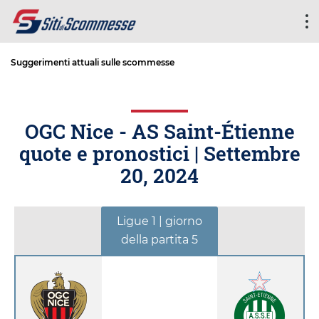
Suggerimenti attuali sulle scommesse
OGC Nice - AS Saint-Étienne
quote e pronostici |
Settembre
20, 2024
Ligue 1 | giorno
della partita 5