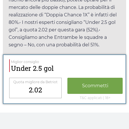
mercato delle doppie chance. La probabilità di
realizzazione di “Doppia Chance 1X” è infatti del
80%.• I nostri esperti consigliano “Under 2.5 gol
gol”, a quota
2.02
per questa gara (52%).•
Consigliamo anche Entrambe le squadre a
segno – No, con una probabilità del 51%.
Miglior consiglio
Under 2.5 gol
Quota migliore da
Betriot
Scommetti
2.02
T&C applicati | 18+