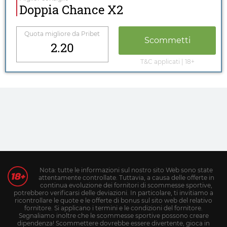
Doppia Chance X2
Quota migliore da
Pribet
Scommetti
2.20
T&C applicati | 18+
Nota: tutte le informazioni sul nostro sito Web sono state
attentamente controllate. Tuttavia, a causa delle offerte in
continua evoluzione dei fornitori di scommesse sportive,
potrebbero verificarsi delle deviazioni. In particolare, ti invitiamo a
ricontrollare le quote e le offerte di bonus sul sito web del relativo
fornitore. Si applicano i termini e le condizioni del fornitore.
Segnaliamo inoltre che le scommesse sportive possono creare
dipendenza! Scommettere dovrebbe essere divertente, gioca in