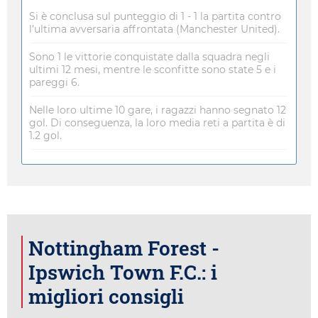
Si è conclusa sul punteggio di 1 - 1 la partita contro
l’ultima avversaria affrontata (Manchester United).
Sono 1 le vittorie conquistate dalla squadra negli
ultimi 12 mesi, mentre le sconfitte sono state 5 e i
pareggi 6.
Nelle loro ultime 10 gare, i ragazzi hanno segnato 12
gol. Di conseguenza, la loro media reti a partita è di
1.2 gol.
Nottingham Forest -
Ipswich Town F.C.: i
migliori consigli