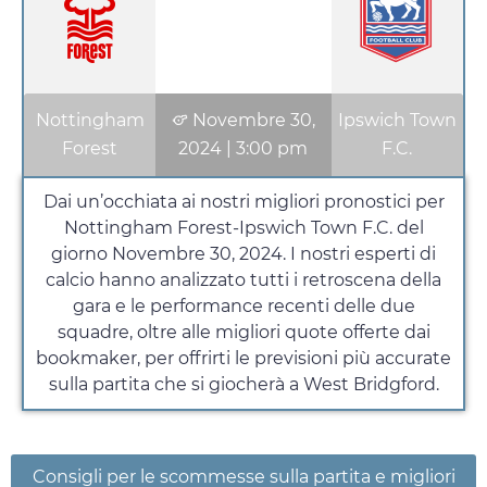
Nottingham
Novembre 30,
Ipswich Town
Forest
2024
|
3:00 pm
F.C.
Dai un’occhiata ai nostri migliori pronostici per
Nottingham Forest-Ipswich Town F.C. del
giorno
Novembre 30, 2024
. I nostri esperti di
calcio hanno analizzato tutti i retroscena della
gara e le performance recenti delle due
squadre, oltre alle migliori quote offerte dai
bookmaker, per offrirti le previsioni più accurate
sulla partita che si giocherà a West Bridgford.
Consigli per le scommesse sulla partita e migliori