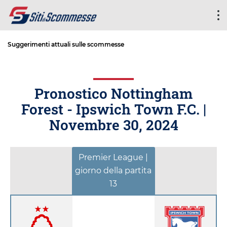
Suggerimenti attuali sulle scommesse
Pronostico Nottingham
Forest - Ipswich Town F.C. |
Novembre 30, 2024
Premier League |
giorno della partita
13