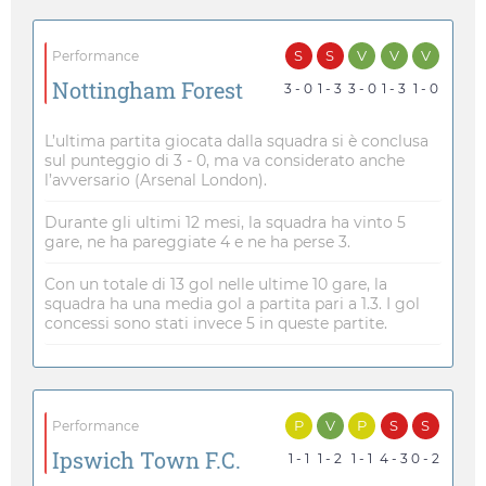
S
S
V
V
V
Performance
Nottingham Forest
3 - 0
1 - 3
3 - 0
1 - 3
1 - 0
L’ultima partita giocata dalla squadra si è conclusa
sul punteggio di 3 - 0, ma va considerato anche
l’avversario (Arsenal London).
Durante gli ultimi 12 mesi, la squadra ha vinto 5
gare, ne ha pareggiate 4 e ne ha perse 3.
Con un totale di 13 gol nelle ultime 10 gare, la
squadra ha una media gol a partita pari a 1.3. I gol
concessi sono stati invece 5 in queste partite.
P
V
P
S
S
Performance
Ipswich Town F.C.
1 - 1
1 - 2
1 - 1
4 - 3
0 - 2