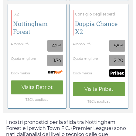
1X2
Consiglio degli esperti
Nottingham
Doppia Chance
Forest
X2
Probabilità
Probabilità
42%
58%
Quota migliore
Quota migliore
1.74
2.20
bookmaker
bookmaker
Visita
Betriot
Visita
Pribet
T&C's applicati
T&C's applicati
I nostri pronostici per la sfida tra Nottingham
Forest e Ipswich Town F.C. (Premier League) sono
nati dall’analisi del livello tecnico delle due