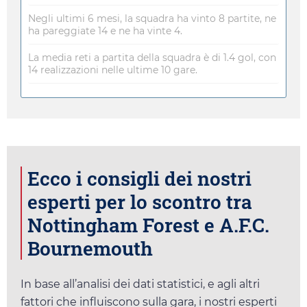
Negli ultimi 6 mesi, la squadra ha vinto 8 partite, ne
ha pareggiate 14 e ne ha vinte 4.
La media reti a partita della squadra è di 1.4 gol, con
14 realizzazioni nelle ultime 10 gare.
Ecco i consigli dei nostri
esperti per lo scontro tra
Nottingham Forest e A.F.C.
Bournemouth
In base all’analisi dei dati statistici, e agli altri
fattori che influiscono sulla gara, i nostri esperti