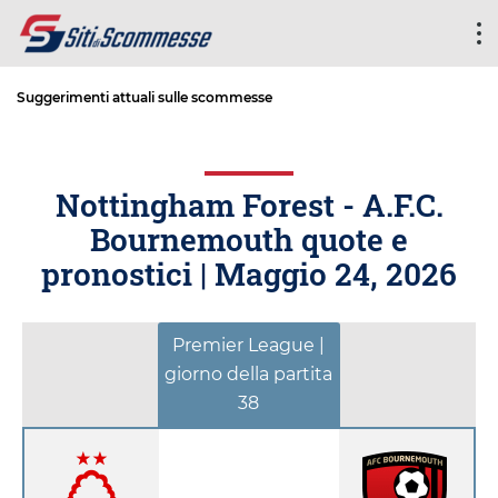
Suggerimenti attuali sulle scommesse
Nottingham Forest - A.F.C.
Bournemouth quote e
pronostici |
Maggio 24, 2026
Premier League |
giorno della partita
38