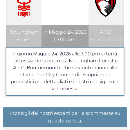
Nottingham
Maggio 24, 2026
A.F.C.
Forest
|
3:00 pm
Bournemouth
Il giorno
Maggio 24, 2026
alle
3:00 pm
si terrà
l’attesissimo scontro tra Nottingham Forest e
A.F.C. Bournemouth, che si scontreranno allo
stadio The City Ground di . Scopriamo i
pronostici più dettagliati e i nostri consigli sulle
scommesse.
I consigli dei nostri esperti per le scommesse su
questa partita.