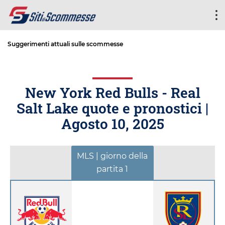
Suggerimenti attuali sulle scommesse
New York Red Bulls - Real
Salt Lake quote e pronostici |
Agosto 10, 2025
MLS | giorno della
partita 1