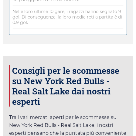
Nelle loro ultime 10 gare, i ragazzi hanno segnato 9
gol. Di conseguenza, la loro media reti a partita è di
0.9 gol.
Consigli per le scommesse
su New York Red Bulls -
Real Salt Lake dai nostri
esperti
Tra i vari mercati aperti per le scommesse su
New York Red Bulls - Real Salt Lake, i nostri
esperti pensano che la puntata più conveniente