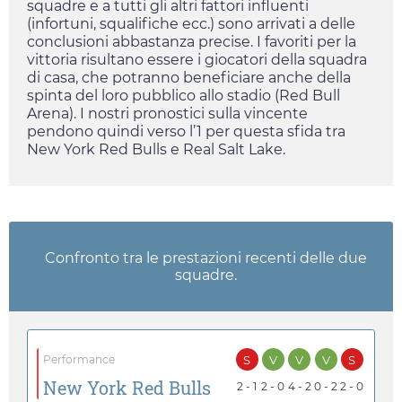
squadre e a tutti gli altri fattori influenti
(infortuni, squalifiche ecc.) sono arrivati a delle
conclusioni abbastanza precise. I favoriti per la
vittoria risultano essere i giocatori della squadra
di casa, che potranno beneficiare anche della
spinta del loro pubblico allo stadio (Red Bull
Arena). I nostri pronostici sulla vincente
pendono quindi verso l’1 per questa sfida tra
New York Red Bulls e Real Salt Lake.
Confronto tra le prestazioni recenti delle due
squadre.
S
V
V
V
S
Performance
New York Red Bulls
2 - 1
2 - 0
4 - 2
0 - 2
2 - 0