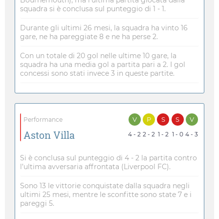
squadra si è conclusa sul punteggio di 1 - 1.
Durante gli ultimi 26 mesi, la squadra ha vinto 16
gare, ne ha pareggiate 8 e ne ha perse 2.
Con un totale di 20 gol nelle ultime 10 gare, la
squadra ha una media gol a partita pari a 2. I gol
concessi sono stati invece 3 in queste partite.
V
P
S
S
V
Performance
Aston Villa
4 - 2
2 - 2
1 - 2
1 - 0
4 - 3
Si è conclusa sul punteggio di 4 - 2 la partita contro
l’ultima avversaria affrontata (Liverpool FC).
Sono 13 le vittorie conquistate dalla squadra negli
ultimi 25 mesi, mentre le sconfitte sono state 7 e i
pareggi 5.