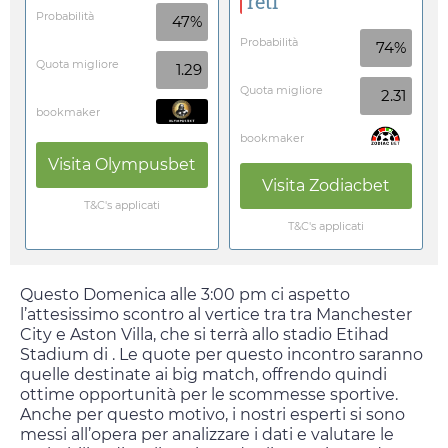
reti
Probabilità
47%
Probabilità
74%
Quota migliore
1.29
Quota migliore
2.31
bookmaker
bookmaker
Visita
Olympusbet
Visita
Zodiacbet
T&C's applicati
T&C's applicati
Questo
Domenica
alle
3:00 pm
ci aspetto
l’attesissimo scontro al vertice tra tra Manchester
City e Aston Villa, che si terrà allo stadio Etihad
Stadium di . Le quote per questo incontro saranno
quelle destinate ai big match, offrendo quindi
ottime opportunità per le scommesse sportive.
Anche per questo motivo, i nostri esperti si sono
messi all’opera per analizzare i dati e valutare le