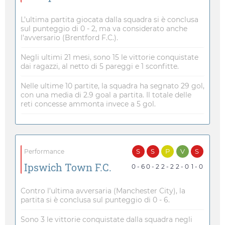
L’ultima partita giocata dalla squadra si è conclusa
sul punteggio di 0 - 2, ma va considerato anche
l’avversario (Brentford F.C.).
Negli ultimi 21 mesi, sono 15 le vittorie conquistate
dai ragazzi, al netto di 5 pareggi e 1 sconfitte.
Nelle ultime 10 partite, la squadra ha segnato 29 gol,
con una media di 2.9 goal a partita. Il totale delle
reti concesse ammonta invece a 5 gol.
S
S
P
V
S
Performance
Ipswich Town F.C.
0 - 6
0 - 2
2 - 2
2 - 0
1 - 0
Contro l’ultima avversaria (Manchester City), la
partita si è conclusa sul punteggio di 0 - 6.
Sono 3 le vittorie conquistate dalla squadra negli