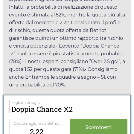
Infatti, la probabilità di realizzazione di questo
evento è stimata al 52%, mentre la quota più alta
offerta dal mercato è
2.22
. Considerato il profilo
di rischio, questa quota offerta da
Betriot
garantisce quindi un ottimo rapporto tra rischio
e vincita potenziale.• L’evento “Doppia Chance
12” risulta essere il più statisticamente probabile
(78%).• I nostri esperti consigliano “Over 2.5 gol”, a
quota
1.52
per questa gara (71%).• Consigliamo
anche Entrambe le squadre a segno – Sì, con
una probabilità del 70%.
Miglior consiglio
Doppia Chance X2
Quota migliore da
Betriot
Scommetti
2.22