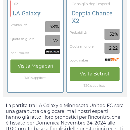
1X2
Consiglio degli esperti
LA Galaxy
Doppia Chance
X2
Probabilità
48%
Probabilità
52%
Quota migliore
1.72
Quota migliore
2.22
bookmaker
bookmaker
Visita
Megapari
Visita
Betriot
T&C's applicati
T&C's applicati
La partita tra LA Galaxy e Minnesota United FC sarà
una gara tutta da giocare, ma i nostri esperti
hanno già fatto i loro pronostici per l’incontro, che
è fissato per
Domenica
Novembre 24, 2024
alle
11:00 pm
. In base all’analisi delle prestazioni recenti,