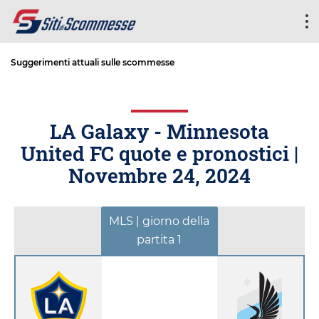
Suggerimenti attuali sulle scommesse
LA Galaxy - Minnesota
United FC quote e pronostici |
Novembre 24, 2024
MLS | giorno della
partita 1