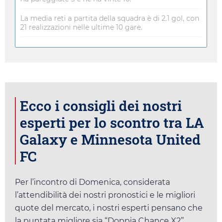
La media reti a partita della squadra è di 2.1 gol, con
21 realizzazioni nelle ultime 10 gare.
Ecco i consigli dei nostri
esperti per lo scontro tra LA
Galaxy e Minnesota United
FC
Per l’incontro di
Domenica
, considerata
l’attendibilità dei nostri pronostici e le migliori
quote del mercato, i nostri esperti pensano che
la puntata migliore sia “Doppia Chance X2”.