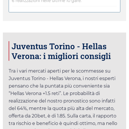
6 realizzazioni nelle ultime 10 gare.
Juventus Torino - Hellas
Verona: i migliori consigli
Tra i vari mercati aperti per le scommesse su
Juventus Torino - Hellas Verona, i nostri esperti
pensano che la puntata più conveniente sia
“Hellas Verona +1.5 reti”. Le probabilità di
realizzazione del nostro pronostico sono infatti
del 64%, mentre la quota più alta del mercato,
offerta da
20bet
, è di
1.85
. Sulla carta, il rapporto
tra rischio e beneficio è quindi ottimo, ma nello