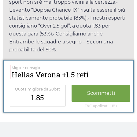
sport non si è mai troppo vicini alla certezza.•
L’evento “Doppia Chance 1X” risulta essere il più
statisticamente probabile (83%).• I nostri esperti
consigliano “Over 2.5 gol”, a quota
1.83
per
questa gara (53%).• Consigliamo anche
Entrambe le squadre a segno – Sì, con una
probabilità del 50%.
Miglior consiglio
Hellas Verona +1.5 reti
Quota migliore da
20bet
Scommetti
1.85
T&C applicati | 18+