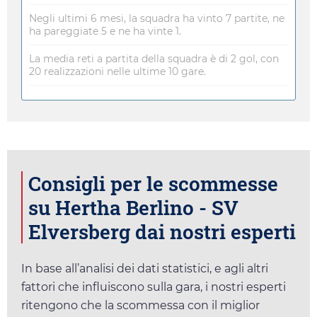
Negli ultimi 6 mesi, la squadra ha vinto 7 partite, ne
ha pareggiate 5 e ne ha vinte 1.
La media reti a partita della squadra è di 2 gol, con
20 realizzazioni nelle ultime 10 gare.
Consigli per le scommesse
su Hertha Berlino - SV
Elversberg dai nostri esperti
In base all’analisi dei dati statistici, e agli altri
fattori che influiscono sulla gara, i nostri esperti
ritengono che la scommessa con il miglior