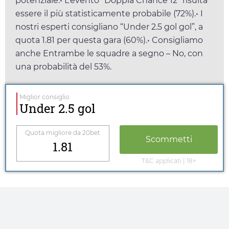
potenziale.• L’evento “Doppia Chance 12” risulta
essere il più statisticamente probabile (72%).• I
nostri esperti consigliano “Under 2.5 gol gol”, a
quota
1.81
per questa gara (60%).• Consigliamo
anche Entrambe le squadre a segno – No, con
una probabilità del 53%.
Miglior consiglio
Under 2.5 gol
Quota migliore da
20bet
Scommetti
1.81
T&C applicati | 18+