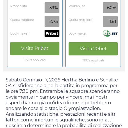
Probabilità
Probabilità
39%
60%
Quota migliore
Quota migliore
2.75
1.81
bookmaker
bookmaker
Visita
Pribet
Visita
20bet
T&C's applicati
T&C's applicati
Sabato
Gennaio 17, 2026
Hertha Berlino e Schalke
04 si sfideranno a nella partita in programma per
le ore
7:30 pm
. Entrambe le squadre scenderanno
ovviamente in campo per vincere, ma i nostri
esperti hanno già un’idea di come potrebbero
andare le cose allo stadio Olympiastadion.
Analizzando statistiche, prestazioni recenti e altri
fattori come infortuni e squalifiche, sono infatti
riuscire a determinare la probabilità di realizzazione