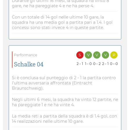
Durante gli ultimi 16 mesi, la squadra ha vinto 8
gare, ne ha pareggiate 4 e ne ha perse 4.
Con un totale di 14 gol nelle ultime 10 gare, la
squadra ha una media gol a partita pari a 1.4. I gol
concessi sono stati invece 4 in queste partite.
S
V
V
V
P
Performance
Schalke 04
2 - 1
1 - 0
0 - 2
2 - 1
0 - 0
Si è conclusa sul punteggio di 2 - 1 la partita contro
l’ultima avversaria affrontata (Eintracht
Braunschweig).
Negli ultimi 6 mesi, la squadra ha vinto 12 partite, ne
ha pareggiate 1 e ne ha vinte 4.
La media reti a partita della squadra è di 1.4 gol, con
14 realizzazioni nelle ultime 10 gare.