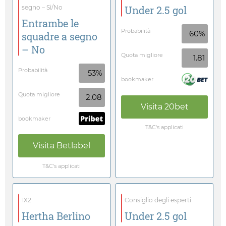
segno – Sì/No
Under 2.5 gol
Entrambe le
Probabilità
60%
squadre a segno
– No
Quota migliore
1.81
Probabilità
53%
bookmaker
Quota migliore
2.08
Visita
20bet
bookmaker
T&C's applicati
Visita
Betlabel
T&C's applicati
1X2
Consiglio degli esperti
Hertha Berlino
Under 2.5 gol