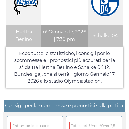
Hertha
Gennaio 17, 2026
Schalke 04
Berlino
|
7:30 pm
Ecco tutte le statistiche, i consigli per le
scommesse e i pronostici più accurati per la
sfida tra Hertha Berlino e Schalke 04 (2.
Bundesliga), che si terrà il giorno
Gennaio 17,
2026
allo stadio Olympiastadion.
Consigli per le scommesse e pronostici sulla partita.
Entrambe le squadre a
Totale reti Under/Over 2,5