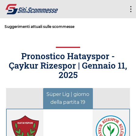
Suggerimenti attuali sulle scommesse
Pronostico Hatayspor -
Çaykur Rizespor |
Gennaio 11,
2025
Süper Lig | giorno
della partita 19