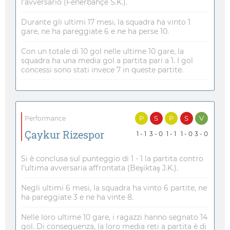
l’avversario (Fenerbahçe S.K.).
Durante gli ultimi 17 mesi, la squadra ha vinto 1
gare, ne ha pareggiate 6 e ne ha perse 10.
Con un totale di 10 gol nelle ultime 10 gare, la
squadra ha una media gol a partita pari a 1. I gol
concessi sono stati invece 7 in queste partite.
P
S
P
S
V
Performance
Çaykur Rizespor
1 - 1
3 - 0
1 - 1
1 - 0
3 - 0
Si è conclusa sul punteggio di 1 - 1 la partita contro
l’ultima avversaria affrontata (Beşiktaş J.K.).
Negli ultimi 6 mesi, la squadra ha vinto 6 partite, ne
ha pareggiate 3 e ne ha vinte 8.
Nelle loro ultime 10 gare, i ragazzi hanno segnato 14
gol. Di conseguenza, la loro media reti a partita è di