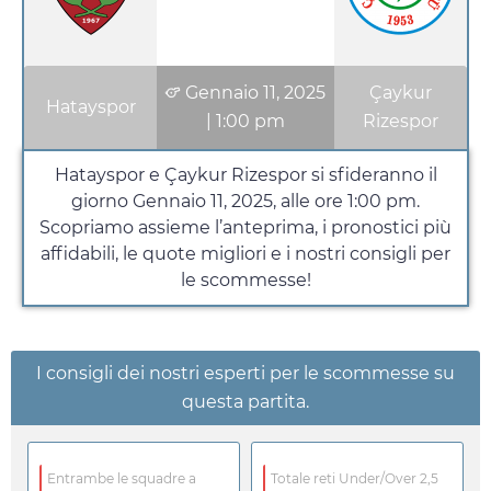
Gennaio 11, 2025
Çaykur
Hatayspor
|
1:00 pm
Rizespor
Hatayspor e Çaykur Rizespor si sfideranno il
giorno
Gennaio 11, 2025
, alle ore
1:00 pm
.
Scopriamo assieme l’anteprima, i pronostici più
affidabili, le quote migliori e i nostri consigli per
le scommesse!
I consigli dei nostri esperti per le scommesse su
questa partita.
Entrambe le squadre a
Totale reti Under/Over 2,5