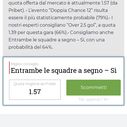
quota offerta dal mercato è attualmente
1.57
(da
Pribet
). • L’evento “Doppia Chance 12” risulta
essere il più statisticamente probabile (79%).• I
nostri esperti consigliano “Over 2.5 gol”, a quota
1.39
per questa gara (66%).• Consigliamo anche
Entrambe le squadre a segno – Sì, con una
probabilità del 64%.
Miglior consiglio
Entrambe le squadre a segno – Sì
Quota migliore da
Pribet
Scommetti
1.57
T&C applicati | 18+