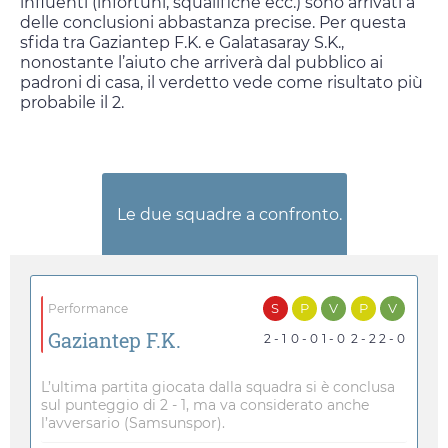
influenti (infortuni, squalifiche ecc.) sono arrivati a
delle conclusioni abbastanza precise. Per questa
sfida tra Gaziantep F.K. e Galatasaray S.K.,
nonostante l’aiuto che arriverà dal pubblico ai
padroni di casa, il verdetto vede come risultato più
probabile il 2.
Le due squadre a confronto.
S
P
V
P
V
Performance
Gaziantep F.K.
2 - 1
0 - 0
1 - 0
2 - 2
2 - 0
L’ultima partita giocata dalla squadra si è conclusa
sul punteggio di 2 - 1, ma va considerato anche
l’avversario (Samsunspor).