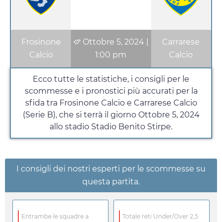
Frosinone
Ottobre 5, 2024
|
Carrarese
Calcio
1:00 pm
Calcio
Ecco tutte le statistiche, i consigli per le
scommesse e i pronostici più accurati per la
sfida tra Frosinone Calcio e Carrarese Calcio
(Serie B), che si terrà il giorno
Ottobre 5, 2024
allo stadio Stadio Benito Stirpe.
I consigli dei nostri esperti per le scommesse su
questa partita.
Entrambe le squadre a
Totale reti Under/Over 2,5