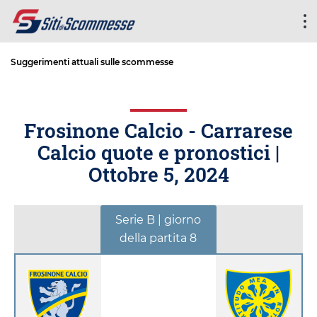
Suggerimenti attuali sulle scommesse
Frosinone Calcio - Carrarese
Calcio quote e pronostici |
Ottobre 5, 2024
Serie B | giorno
della partita 8