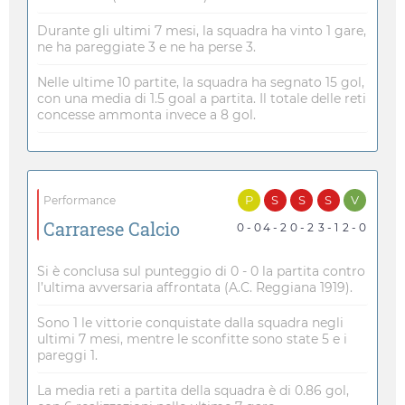
Durante gli ultimi 7 mesi, la squadra ha vinto 1 gare,
ne ha pareggiate 3 e ne ha perse 3.
Nelle ultime 10 partite, la squadra ha segnato 15 gol,
con una media di 1.5 goal a partita. Il totale delle reti
concesse ammonta invece a 8 gol.
P
S
S
S
V
Performance
Carrarese Calcio
0 - 0
4 - 2
0 - 2
3 - 1
2 - 0
Si è conclusa sul punteggio di 0 - 0 la partita contro
l’ultima avversaria affrontata (A.C. Reggiana 1919).
Sono 1 le vittorie conquistate dalla squadra negli
ultimi 7 mesi, mentre le sconfitte sono state 5 e i
pareggi 1.
La media reti a partita della squadra è di 0.86 gol,