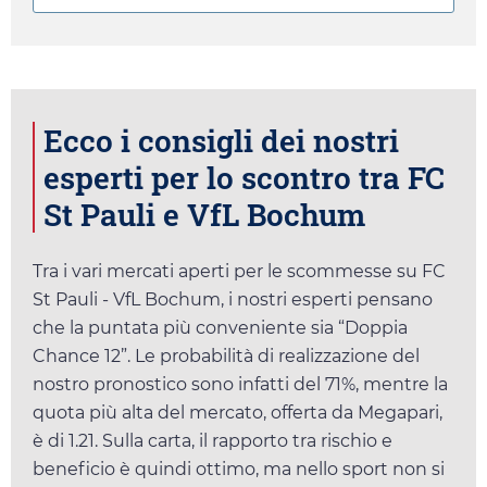
Ecco i consigli dei nostri
esperti per lo scontro tra FC
St Pauli e VfL Bochum
Tra i vari mercati aperti per le scommesse su FC
St Pauli - VfL Bochum, i nostri esperti pensano
che la puntata più conveniente sia “Doppia
Chance 12”. Le probabilità di realizzazione del
nostro pronostico sono infatti del 71%, mentre la
quota più alta del mercato, offerta da
Megapari
,
è di
1.21
. Sulla carta, il rapporto tra rischio e
beneficio è quindi ottimo, ma nello sport non si