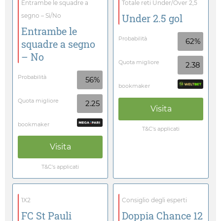
Entrambe le squadre a
Totale reti Under/Over 2,5
segno – Sì/No
Under 2.5 gol
Entrambe le
Probabilità
62%
squadre a segno
– No
Quota migliore
2.38
Probabilità
56%
bookmaker
Quota migliore
2.25
Visita
bookmaker
T&C's applicati
Visita
T&C's applicati
1X2
Consiglio degli esperti
FC St Pauli
Doppia Chance 12