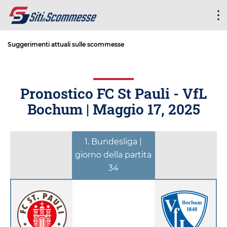
Suggerimenti attuali sulle scommesse
Pronostico FC St Pauli - VfL
Bochum |
Maggio 17, 2025
1. Bundesliga |
giorno della partita
34