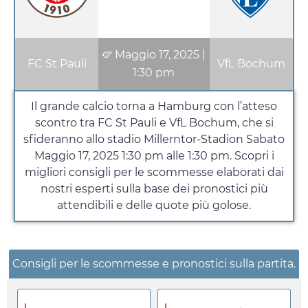
Maggio 17, 2025
|
FC St Pauli
VfL Bochum
1:30 pm
Il grande calcio torna a Hamburg con l’atteso
scontro tra FC St Pauli e VfL Bochum, che si
sfideranno allo stadio Millerntor-Stadion
Sabato
Maggio 17, 2025 1:30 pm
alle
1:30 pm
. Scopri i
migliori consigli per le scommesse elaborati dai
nostri esperti sulla base dei pronostici più
attendibili e delle quote più golose.
Consigli per le scommesse e pronostici sulla partita.