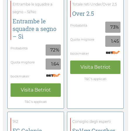
Entrambe le squadre a
Totale reti Under/Over 2,5
segno – Sì/No
Over 2.5
Entrambe le
Probabilità
73%
squadre a segno
– Sì
Quota migliore
1.45
Probabilità
72%
bookmaker
Quota migliore
1.64
Visita
Betriot
bookmaker
T&C's applicati
Visita
Betriot
T&C's applicati
1X2
Consiglio degli esperti
FC Colonia
SpVgg Greuther