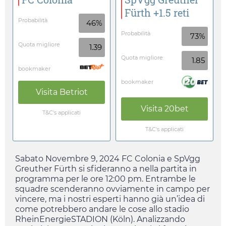
Fürth +1.5 reti
Probabilità
46%
Probabilità
73%
Quota migliore
1.39
Quota migliore
1.85
bookmaker
bookmaker
Visita
Betriot
Visita
20bet
T&C's applicati
T&C's applicati
Sabato
Novembre 9, 2024
FC Colonia e SpVgg
Greuther Fürth si sfideranno a nella partita in
programma per le ore
12:00 pm
. Entrambe le
squadre scenderanno ovviamente in campo per
vincere, ma i nostri esperti hanno già un’idea di
come potrebbero andare le cose allo stadio
RheinEnergieSTADION (Köln). Analizzando