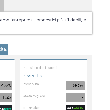
eme l’anteprima, i pronostici più affidabili, le
ita.
Consiglio degli esperti
Over 1.5
Probabilità
43%
80%
Quota migliore
1.55
-
bookmaker