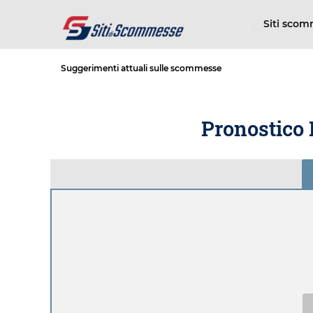
Siti sco
Suggerimenti attuali sulle scommesse
Pronostico 