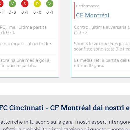
S
V
S
P
V
Performance
- 1
2 - 3
0 - 1
0 - 0
0 - 1
CF Montréal
FC), ma l’ultima partita
Contro l’ultima avversaria (
i 0 - 1.
di 3 - 2.
e dai ragazzi, al netto di 3
Sono 5 le vittorie conquista
sconfitte sono state 9 e i p
quadra ha una media gol a
La media reti a partita della
7 in queste partite.
ultime 10 gare.
C Cincinnati - CF Montréal dai nostri e
altri fattori che influiscono sulla gara, i nostri esperti rit
 Infatti, la probabilità di realizzazione di questo evento 