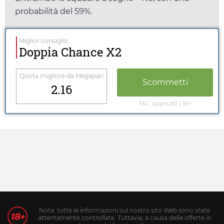
probabilità del 59%.
Miglior consiglio
Doppia Chance X2
Quota migliore da
Megapari
Scommetti
2.16
T&C applicati | 18+
Nota: tutte le informazioni sul nostro sito Web sono state
attentamente controllate. Tuttavia, a causa delle offerte in