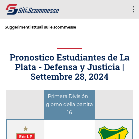
Suggerimenti attuali sulle scommesse
Pronostico Estudiantes de La
Plata - Defensa y Justicia |
Settembre 28, 2024
Primera División |
giorno della partita
16