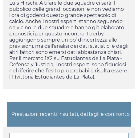
Luis Hirschi. A tifare le due squadre ci sarà il
pubblico delle grandi occasioni e non vediamo
l’ora di goderci questo grande spettacolo di
calcio. Anche i nostri esperti stanno seguendo
da vicino le due squadre e hanno già elaborato i
pronostici per questo incontro. I derby
aggiungono sempre un po’ d’incertezza alle
previsioni, ma dall’analisi dei dati statistici e degli
altri fattori sono emersi dati abbastanza chiari.
Per il mercato 1X2 su Estudiantes de La Plata -
Defensa y Justicia, i nostri esperti sono fiduciosi
nel riferire che l’esito più probabile risulta essere
l’1 (vittoria Estudiantes de La Plata).
Prestazioni recenti: risultati, dettagli e confronto