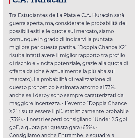
Tra Estudiantes de La Plata e C.A. Huracán sarà
guerra aperta, ma, considerate le probabilità dei
possibili esiti e le quote sul mercato, siamo
comunque in grado di indicarvi la puntata
migliore per questa partita. “Doppia Chance X2”
risulta infatti avere il miglior rapporto tra profilo
di rischio e vincita potenziale, grazie alla quota di
offerta da
(che è attualmente la più alta sul
mercato). La probabilità di realizzazione di
questo pronostico è stimata attorno al 73%,
anche se i derby sono sempre caratterizzati da
maggiore incertezza. • L’evento “Doppia Chance
X2” risulta essere il più statisticamente probabile
(73%). • I nostri esperti consigliano “Under 2.5 gol
gol”, a quota
per questa gara (65%). •
Consigliamo anche Entrambe le squadre a