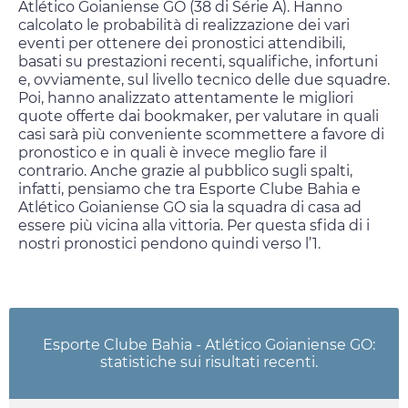
Atlético Goianiense GO (38 di Série A). Hanno
calcolato le probabilità di realizzazione dei vari
eventi per ottenere dei pronostici attendibili,
basati su prestazioni recenti, squalifiche, infortuni
e, ovviamente, sul livello tecnico delle due squadre.
Poi, hanno analizzato attentamente le migliori
quote offerte dai bookmaker, per valutare in quali
casi sarà più conveniente scommettere a favore di
pronostico e in quali è invece meglio fare il
contrario. Anche grazie al pubblico sugli spalti,
infatti, pensiamo che tra Esporte Clube Bahia e
Atlético Goianiense GO sia la squadra di casa ad
essere più vicina alla vittoria. Per questa sfida di i
nostri pronostici pendono quindi verso l’1.
Esporte Clube Bahia - Atlético Goianiense GO:
statistiche sui risultati recenti.