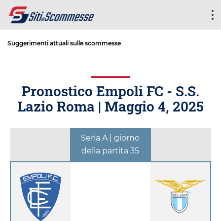
Suggerimenti attuali sulle scommesse
Pronostico Empoli FC - S.S.
Lazio Roma |
Maggio 4, 2025
Seria A | giorno
della partita 35