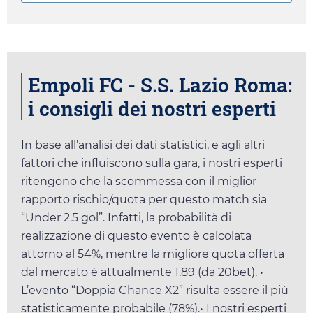
Empoli FC - S.S. Lazio Roma:
i consigli dei nostri esperti
In base all’analisi dei dati statistici, e agli altri
fattori che influiscono sulla gara, i nostri esperti
ritengono che la scommessa con il miglior
rapporto rischio/quota per questo match sia
“Under 2.5 gol”. Infatti, la probabilità di
realizzazione di questo evento è calcolata
attorno al 54%, mentre la migliore quota offerta
dal mercato è attualmente
1.89
(da
20bet
). •
L’evento “Doppia Chance X2” risulta essere il più
statisticamente probabile (78%).• I nostri esperti