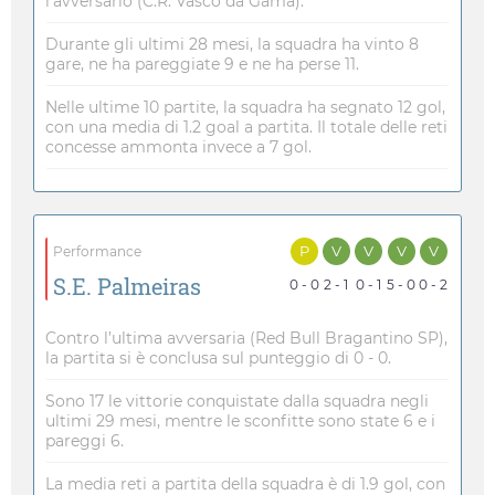
l’avversario (C.R. Vasco da Gama).
Durante gli ultimi 28 mesi, la squadra ha vinto 8
gare, ne ha pareggiate 9 e ne ha perse 11.
Nelle ultime 10 partite, la squadra ha segnato 12 gol,
con una media di 1.2 goal a partita. Il totale delle reti
concesse ammonta invece a 7 gol.
P
V
V
V
V
Performance
S.E. Palmeiras
0 - 0
2 - 1
0 - 1
5 - 0
0 - 2
Contro l’ultima avversaria (Red Bull Bragantino SP),
la partita si è conclusa sul punteggio di 0 - 0.
Sono 17 le vittorie conquistate dalla squadra negli
ultimi 29 mesi, mentre le sconfitte sono state 6 e i
pareggi 6.
La media reti a partita della squadra è di 1.9 gol, con