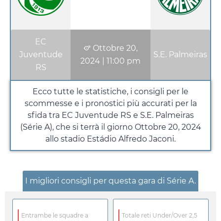
EC
Ottobre 20,
Juventude
S.E. Palmeiras
2024
|
11:00 pm
RS
Ecco tutte le statistiche, i consigli per le
scommesse e i pronostici più accurati per la
sfida tra EC Juventude RS e S.E. Palmeiras
(Série A), che si terrà il giorno
Ottobre 20, 2024
allo stadio Estádio Alfredo Jaconi.
I migliori consigli per questa gara di Série A.
Entrambe le squadre a
Totale reti Under/Over 2,5