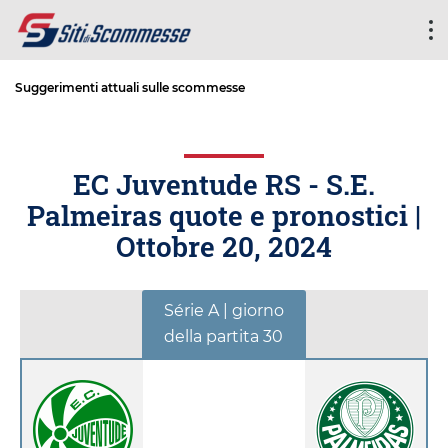
Suggerimenti attuali sulle scommesse
EC Juventude RS - S.E.
Palmeiras quote e pronostici |
Ottobre 20, 2024
Série A | giorno
della partita 30