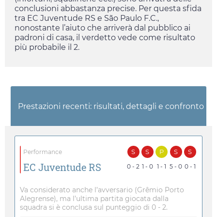
conclusioni abbastanza precise. Per questa sfida
tra EC Juventude RS e São Paulo F.C.,
nonostante l’aiuto che arriverà dal pubblico ai
padroni di casa, il verdetto vede come risultato
più probabile il 2.
Prestazioni recenti: risultati, dettagli e confronto
S
S
P
S
S
Performance
EC Juventude RS
0 - 2
1 - 0
1 - 1
5 - 0
0 - 1
Va considerato anche l’avversario (Grêmio Porto
Alegrense), ma l’ultima partita giocata dalla
squadra si è conclusa sul punteggio di 0 - 2.