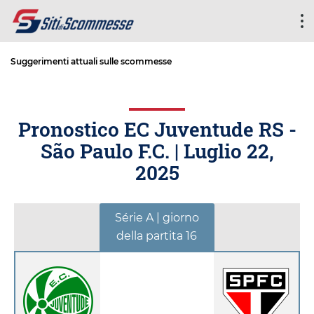
Suggerimenti attuali sulle scommesse
Pronostico EC Juventude RS -
São Paulo F.C. |
Luglio 22,
2025
Série A | giorno
della partita 16