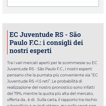
EC Juventude RS - São
Paulo F.C.: i consigli dei
nostri esperti
Tra i vari mercati aperti per le scommesse su EC
Juventude RS - São Paulo F.C., i nostri esperti
pensano che la puntata più conveniente sia “EC
Juventude RS +1.5 reti”. Le probabilità di
realizzazione del nostro pronostico sono infatti
del 79%, mentre la quota più alta del mercato,
offerta da
, è di
. Sulla carta, il rapporto tra rischio
e beneficio è quindi ottimo, ma nello sport non