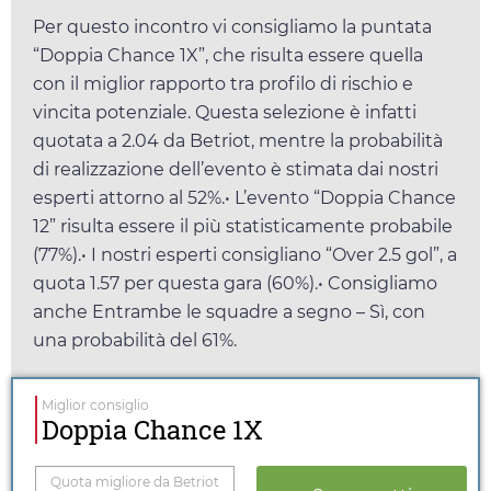
Per questo incontro vi consigliamo la puntata
“Doppia Chance 1X”, che risulta essere quella
con il miglior rapporto tra profilo di rischio e
vincita potenziale. Questa selezione è infatti
quotata a
2.04
da
Betriot
, mentre la probabilità
di realizzazione dell’evento è stimata dai nostri
esperti attorno al 52%.• L’evento “Doppia Chance
12” risulta essere il più statisticamente probabile
(77%).• I nostri esperti consigliano “Over 2.5 gol”, a
quota
1.57
per questa gara (60%).• Consigliamo
anche Entrambe le squadre a segno – Sì, con
una probabilità del 61%.
Miglior consiglio
Doppia Chance 1X
Quota migliore da
Betriot