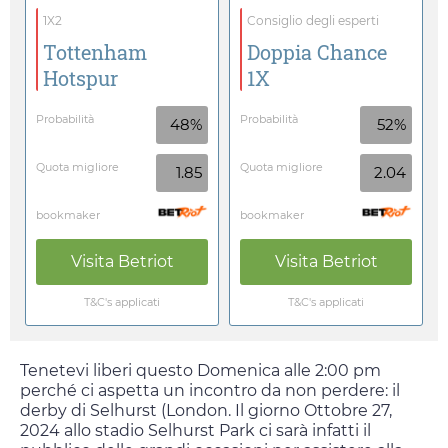
1X2
Consiglio degli esperti
Tottenham
Doppia Chance
Hotspur
1X
Probabilità
Probabilità
48%
52%
Quota migliore
Quota migliore
1.85
2.04
bookmaker
bookmaker
Visita
Betriot
Visita
Betriot
T&C's applicati
T&C's applicati
Tenetevi liberi questo
Domenica
alle
2:00 pm
perché ci aspetta un incontro da non perdere: il
derby di Selhurst (London. Il giorno
Ottobre 27,
2024
allo stadio Selhurst Park ci sarà infatti il