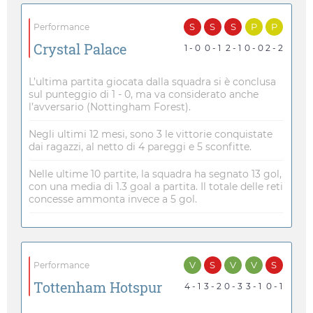
S
S
S
P
P
Performance
Crystal Palace
1 - 0
0 - 1
2 - 1
0 - 0
2 - 2
L’ultima partita giocata dalla squadra si è conclusa
sul punteggio di 1 - 0, ma va considerato anche
l’avversario (Nottingham Forest).
Negli ultimi 12 mesi, sono 3 le vittorie conquistate
dai ragazzi, al netto di 4 pareggi e 5 sconfitte.
Nelle ultime 10 partite, la squadra ha segnato 13 gol,
con una media di 1.3 goal a partita. Il totale delle reti
concesse ammonta invece a 5 gol.
V
S
V
V
S
Performance
Tottenham Hotspur
4 - 1
3 - 2
0 - 3
3 - 1
0 - 1