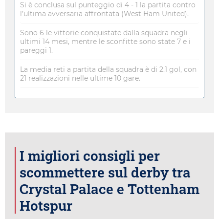
Si è conclusa sul punteggio di 4 - 1 la partita contro
l’ultima avversaria affrontata (West Ham United).
Sono 6 le vittorie conquistate dalla squadra negli
ultimi 14 mesi, mentre le sconfitte sono state 7 e i
pareggi 1.
La media reti a partita della squadra è di 2.1 gol, con
21 realizzazioni nelle ultime 10 gare.
I migliori consigli per
scommettere sul derby tra
Crystal Palace e Tottenham
Hotspur