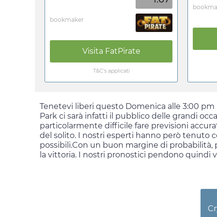
bookma
bookmaker
Visita
FatPirate
T&C's applicati
Tenetevi liberi questo
Domenica
alle
3:00 pm
Park ci sarà infatti il pubblico delle grandi occ
particolarmente difficile fare previsioni accur
del solito. I nostri esperti hanno però tenuto c
possibili.Con un buon margine di probabilità, 
la vittoria. I nostri pronostici pendono quindi 
Cr