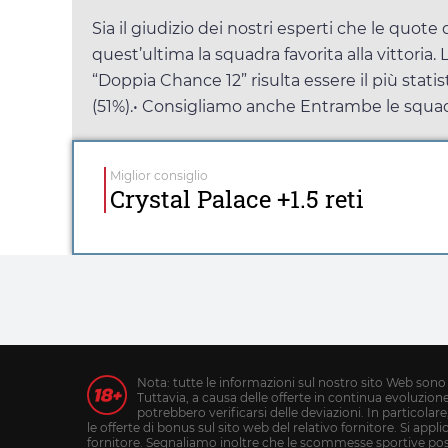
Sia il giudizio dei nostri esperti che le quot
quest’ultima la squadra favorita alla vittoria
“Doppia Chance 12” risulta essere il più stati
(51%).• Consigliamo anche Entrambe le squadr
Miglior consiglio
Crystal Palace +1.5 reti
Nota: tutte le informazioni sul nostro sito Web sono
Tuttavia, a causa delle offerte in continua evoluzion
potrebbero verificarsi delle deviazioni. In particolare,
le offerte di bonus sul sito web del relativo fornitore. Si appli
fornitore. Segnaliamo inoltre che le scommesse sportive po