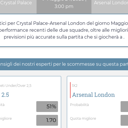
Crystal Palace
Arsenal Londo
3:00 pm
stici per Crystal Palace-Arsenal London del giorno
Maggio
e performance recenti delle due squadre, oltre alle migliori
previsioni più accurate sulla partita che si giocherà a .
onsigli dei nostri esperti per le scommesse su questa part
reti Under/Over 2,5
1X2
 2.5
Arsenal London
ità
Probabilità
51%
igliore
Quota migliore
1.70