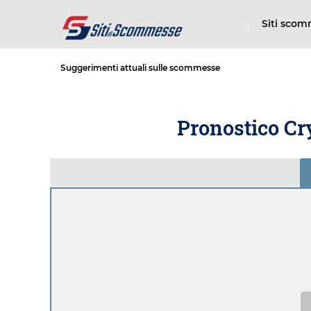
Siti sco
Suggerimenti attuali sulle scommesse
Pronostico Cr