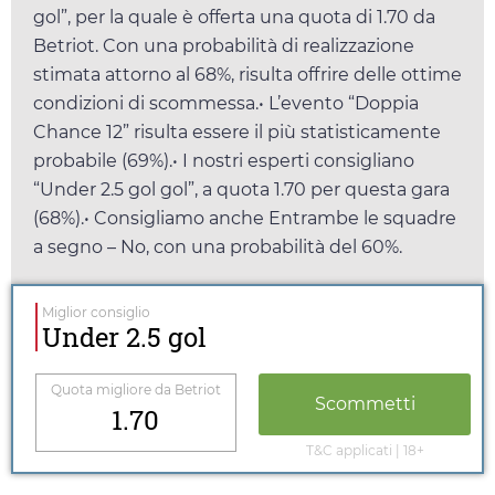
gol”, per la quale è offerta una quota di
1.70
da
Betriot
. Con una probabilità di realizzazione
stimata attorno al 68%, risulta offrire delle ottime
condizioni di scommessa.• L’evento “Doppia
Chance 12” risulta essere il più statisticamente
probabile (69%).• I nostri esperti consigliano
“Under 2.5 gol gol”, a quota
1.70
per questa gara
(68%).• Consigliamo anche Entrambe le squadre
a segno – No, con una probabilità del 60%.
Miglior consiglio
Under 2.5 gol
Quota migliore da
Betriot
Scommetti
1.70
T&C applicati | 18+