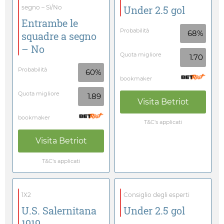
segno – Sì/No
Under 2.5 gol
Entrambe le
Probabilità
68%
squadre a segno
– No
Quota migliore
1.70
Probabilità
60%
bookmaker
Quota migliore
1.89
Visita
Betriot
bookmaker
T&C's applicati
Visita
Betriot
T&C's applicati
1X2
Consiglio degli esperti
U.S. Salernitana
Under 2.5 gol
1919