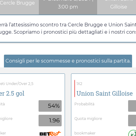
Cercle Brugge
3:00 pm
Gilloise
errà l’attesissimo scontro tra Cercle Brugge e Union Saint
gge. Scopriamo i pronostici più dettagliati e i nostri co
Consigli per le scommesse e pronostici sulla partita.
reti Under/Over 2,5
1X2
r 2.5 gol
Union Saint Gilloise
ità
Probabilità
54%
igliore
Quota migliore
1.96
ker
bookmaker