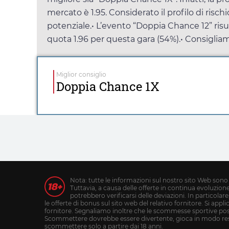
mercato è
1.95
. Considerato il profilo di risc
potenziale.• L’evento “Doppia Chance 12” risult
quota
1.96
per questa gara (54%).• Consiglia
Miglior consiglio
Doppia Chance 1X
Nota: tutte le informazioni sul nostro sito Web sono
Tuttavia, a causa delle offerte in continua evoluzion
potrebbero verificarsi delle deviazioni. In particolare,
le offerte di bonus sul sito web del relativo fornitore. Si appli
fornitore. Segnaliamo inoltre che le scommesse sportive po
Scommettere dovrebbe essere divertente, gioca in modo res
scommettere solo a partire dai 18 anni.