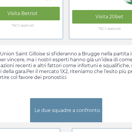
Visita
Betriot
Visita
20bet
T&C's applicati
T&C's applicati
nion Saint Gilloise si sfideranno a Brugge nella partita
vincere, ma i nostri esperti hanno già un’idea di come 
zioni recenti e altri fattori come infortuni e squalifiche, 
ti della gara.Per il mercato 1X2, riteniamo che l’esito più 
rtire col favore dei pronostici.
Le due squadre a confronto.