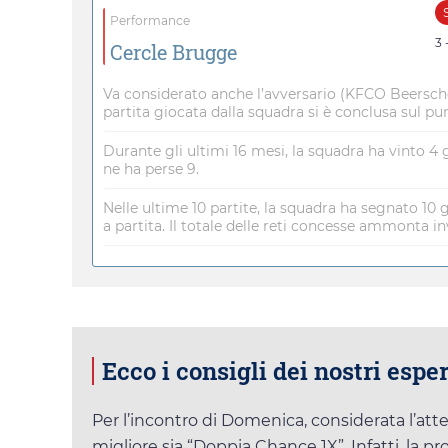
Performance
3 
Cercle Brugge
Va considerato anche l’avversario (KFCO Beerscho
partita giocata dalla squadra si è conclusa sul pun
Durante gli ultimi 16 mesi, la squadra ha vinto 4 
ne ha perse 9.
Nelle ultime 10 partite, la squadra ha segnato 10 
a partita. Il totale delle reti concesse ammonta in
Ecco i consigli dei nostri espe
Per l’incontro di
Domenica
, considerata l’att
migliore sia “Doppia Chance 1X”. Infatti, la pr