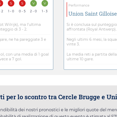
S
S
S
V
V
Performance
- 2
1 - 0
0 - 5
2 - 0
1 - 3
Union Saint Gilloise
t Wilrijk), ma l’ultima
Si è conclusa sul punteggio d
teggio di 3 - 2.
affrontata (Royal Antwerp).
gare, ne ha pareggiate 3 e
Negli ultimi 6 mesi, la squa
vinte 3.
gol, con una media di 1 goal
La media reti a partita della
vece a 7 gol.
ultime 10 gare.
rti per lo scontro tra Cercle Brugge e Un
endibilità dei nostri pronostici e le migliori quote del me
obabilità di realizzazione di questo evento è stimata al 57