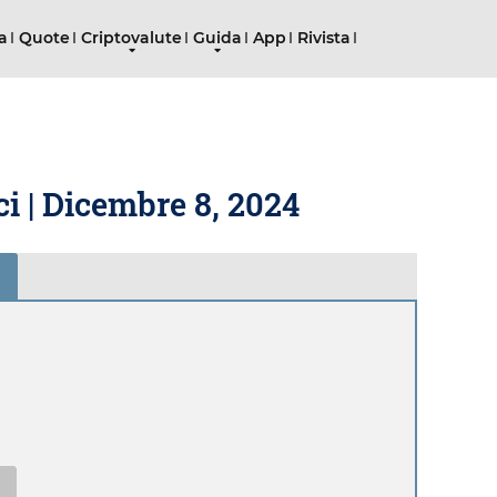
ta
Quote
Criptovalute
Guida
App
Rivista
i |
Dicembre 8, 2024