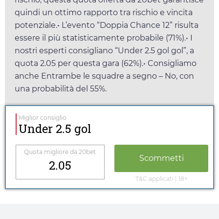
quindi un ottimo rapporto tra rischio e vincita
potenziale.• L’evento “Doppia Chance 12” risulta
essere il più statisticamente probabile (71%).• I
nostri esperti consigliano “Under 2.5 gol gol”, a
quota
2.05
per questa gara (62%).• Consigliamo
anche Entrambe le squadre a segno – No, con
una probabilità del 55%.
Miglior consiglio
Under 2.5 gol
Quota migliore da
20bet
Scommetti
2.05
T&C applicati | 18+