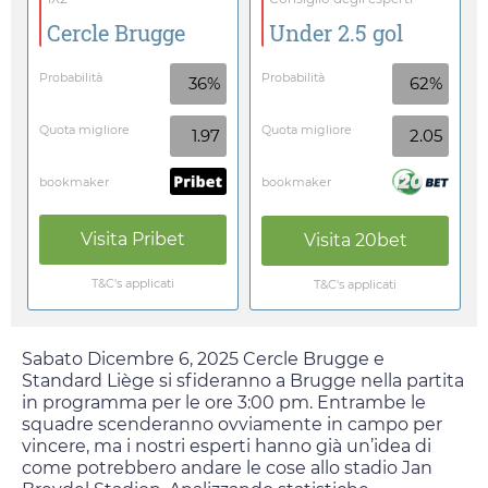
Cercle Brugge
Under 2.5 gol
Probabilità
Probabilità
36%
62%
Quota migliore
Quota migliore
1.97
2.05
bookmaker
bookmaker
Visita
Pribet
Visita
20bet
T&C's applicati
T&C's applicati
Sabato
Dicembre 6, 2025
Cercle Brugge e
Standard Liège si sfideranno a Brugge nella partita
in programma per le ore
3:00 pm
. Entrambe le
squadre scenderanno ovviamente in campo per
vincere, ma i nostri esperti hanno già un’idea di
come potrebbero andare le cose allo stadio Jan