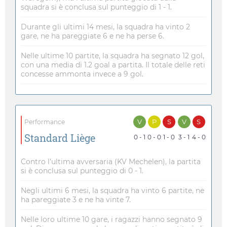
squadra si è conclusa sul punteggio di 1 - 1.
Durante gli ultimi 14 mesi, la squadra ha vinto 2
gare, ne ha pareggiate 6 e ne ha perse 6.
Nelle ultime 10 partite, la squadra ha segnato 12 gol,
con una media di 1.2 goal a partita. Il totale delle reti
concesse ammonta invece a 9 gol.
V
P
S
V
S
Performance
Standard Liège
0 - 1
0 - 0
1 - 0
3 - 1
4 - 0
Contro l’ultima avversaria (KV Mechelen), la partita
si è conclusa sul punteggio di 0 - 1.
Negli ultimi 6 mesi, la squadra ha vinto 6 partite, ne
ha pareggiate 3 e ne ha vinte 7.
Nelle loro ultime 10 gare, i ragazzi hanno segnato 9