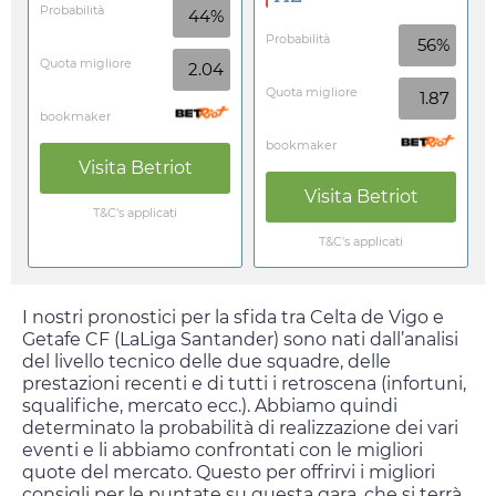
Probabilità
44%
Probabilità
56%
Quota migliore
2.04
Quota migliore
1.87
bookmaker
bookmaker
Visita
Betriot
Visita
Betriot
T&C's applicati
T&C's applicati
I nostri pronostici per la sfida tra Celta de Vigo e
Getafe CF (LaLiga Santander) sono nati dall’analisi
del livello tecnico delle due squadre, delle
prestazioni recenti e di tutti i retroscena (infortuni,
squalifiche, mercato ecc.). Abbiamo quindi
determinato la probabilità di realizzazione dei vari
eventi e li abbiamo confrontati con le migliori
quote del mercato. Questo per offrirvi i migliori
consigli per le puntate su questa gara, che si terrà