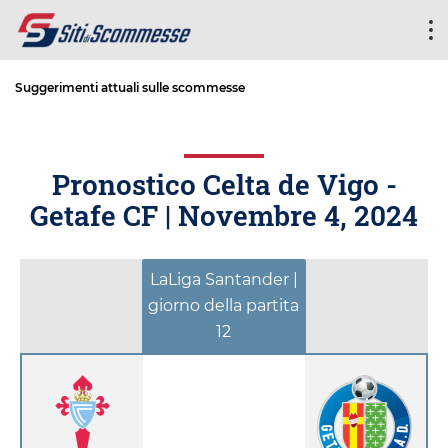
Suggerimenti attuali sulle scommesse
Pronostico Celta de Vigo -
Getafe CF |
Novembre 4, 2024
LaLiga Santander |
giorno della partita
12