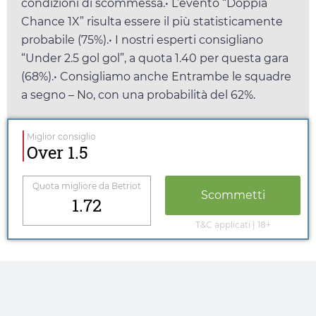
condizioni di scommessa.• L’evento “Doppia
Chance 1X” risulta essere il più statisticamente
probabile (75%).• I nostri esperti consigliano
“Under 2.5 gol gol”, a quota
1.40
per questa gara
(68%).• Consigliamo anche Entrambe le squadre
a segno – No, con una probabilità del 62%.
Miglior consiglio
Over 1.5
Quota migliore da
Betriot
Scommetti
1.72
T&C applicati | 18+