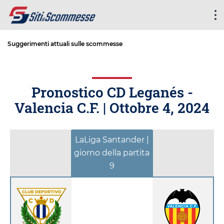
Suggerimenti attuali sulle scommesse
Pronostico CD Leganés -
Valencia C.F. |
Ottobre 4, 2024
LaLiga Santander |
giorno della partita
9