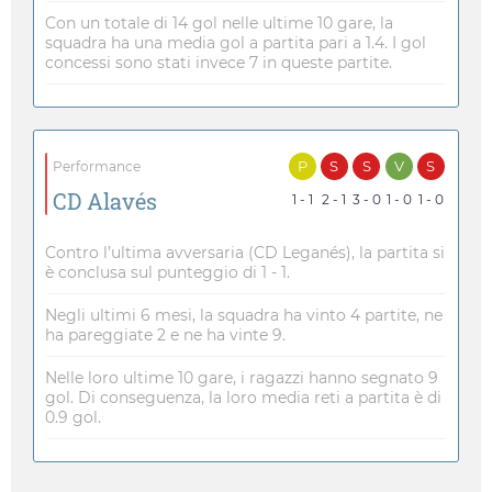
Con un totale di 14 gol nelle ultime 10 gare, la
squadra ha una media gol a partita pari a 1.4. I gol
concessi sono stati invece 7 in queste partite.
P
S
S
V
S
Performance
CD Alavés
1 - 1
2 - 1
3 - 0
1 - 0
1 - 0
Contro l’ultima avversaria (CD Leganés), la partita si
è conclusa sul punteggio di 1 - 1.
Negli ultimi 6 mesi, la squadra ha vinto 4 partite, ne
ha pareggiate 2 e ne ha vinte 9.
Nelle loro ultime 10 gare, i ragazzi hanno segnato 9
gol. Di conseguenza, la loro media reti a partita è di
0.9 gol.