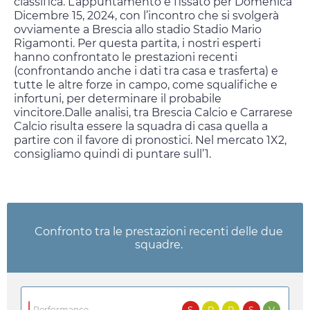
classifica. L’appuntamento è fissato per
Domenica
Dicembre 15, 2024
, con l’incontro che si svolgerà
ovviamente a Brescia allo stadio Stadio Mario
Rigamonti. Per questa partita, i nostri esperti
hanno confrontato le prestazioni recenti
(confrontando anche i dati tra casa e trasferta) e
tutte le altre forze in campo, come squalifiche e
infortuni, per determinare il probabile
vincitore.Dalle analisi, tra Brescia Calcio e Carrarese
Calcio risulta essere la squadra di casa quella a
partire con il favore di pronostici. Nel mercato 1X2,
consigliamo quindi di puntare sull’1.
Confronto tra le prestazioni recenti delle due
squadre.
S
P
P
S
V
Performance