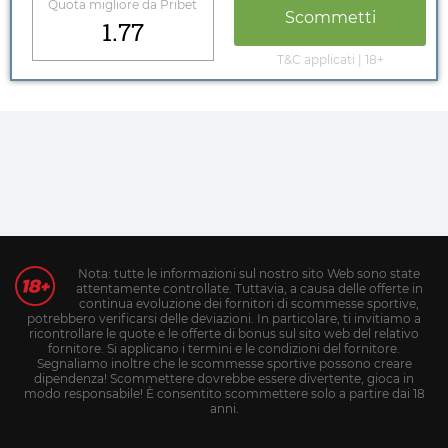
Quota migliore da
Pribet
Scommetti
1.77
T&C applicati | 18+
Nota: tutte le informazioni sul nostro sito Web sono state
attentamente controllate. Tuttavia, a causa delle offerte in
continua evoluzione dei fornitori di scommesse sportive,
potrebbero verificarsi delle deviazioni. In particolare, ti invitiamo a
ricontrollare le quote e le offerte di bonus sul sito web del relativo
fornitore. Si applicano i termini e le condizioni del fornitore.
Segnaliamo inoltre che le scommesse sportive possono creare
dipendenza! Scommettere dovrebbe essere divertente, gioca in
modo responsabile! È consentito scommettere solo a partire dai 18
anni.