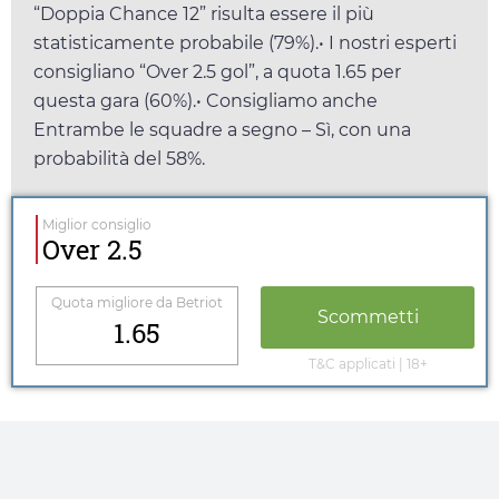
“Doppia Chance 12” risulta essere il più
statisticamente probabile (79%).• I nostri esperti
consigliano “Over 2.5 gol”, a quota
1.65
per
questa gara (60%).• Consigliamo anche
Entrambe le squadre a segno – Sì, con una
probabilità del 58%.
Miglior consiglio
Over 2.5
Quota migliore da
Betriot
Scommetti
1.65
T&C applicati | 18+