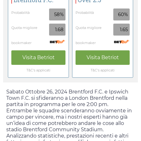
Probabilità
Probabilità
58%
60%
Quota migliore
Quota migliore
1.68
1.65
bookmaker
bookmaker
Visita
Betriot
Visita
Betriot
T&C's applicati
T&C's applicati
Sabato
Ottobre 26, 2024
Brentford F.C. e Ipswich
Town F.C. si sfideranno a London Brentford nella
partita in programma per le ore
2:00 pm
.
Entrambe le squadre scenderanno ovviamente in
campo per vincere, ma i nostri esperti hanno già
un’idea di come potrebbero andare le cose allo
stadio Brentford Community Stadium.
Analizzando statistiche, prestazioni recenti e altri