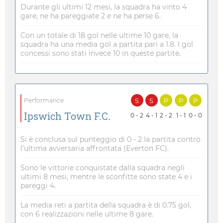
Durante gli ultimi 12 mesi, la squadra ha vinto 4
gare, ne ha pareggiate 2 e ne ha perse 6.
Con un totale di 18 gol nelle ultime 10 gare, la
squadra ha una media gol a partita pari a 1.8. I gol
concessi sono stati invece 10 in queste partite.
S
S
P
P
P
Performance
Ipswich Town F.C.
0 - 2
4 - 1
2 - 2
1 - 1
0 - 0
Si è conclusa sul punteggio di 0 - 2 la partita contro
l’ultima avversaria affrontata (Everton FC).
Sono le vittorie conquistate dalla squadra negli
ultimi 8 mesi, mentre le sconfitte sono state 4 e i
pareggi 4.
La media reti a partita della squadra è di 0.75 gol,
con 6 realizzazioni nelle ultime 8 gare.