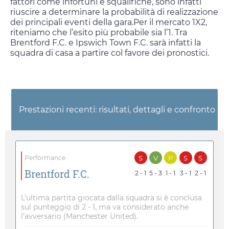
fattori come infortuni e squalifiche, sono infatti
riuscire a determinare la probabilità di realizzazione
dei principali eventi della gara.Per il mercato 1X2,
riteniamo che l’esito più probabile sia l’1. Tra
Brentford F.C. e Ipswich Town F.C. sarà infatti la
squadra di casa a partire col favore dei pronostici.
Prestazioni recenti: risultati, dettagli e confronto
S
V
P
S
S
Performance
Brentford F.C.
2 - 1
5 - 3
1 - 1
3 - 1
2 - 1
L’ultima partita giocata dalla squadra si è conclusa
sul punteggio di 2 - 1, ma va considerato anche
l’avversario (Manchester United).