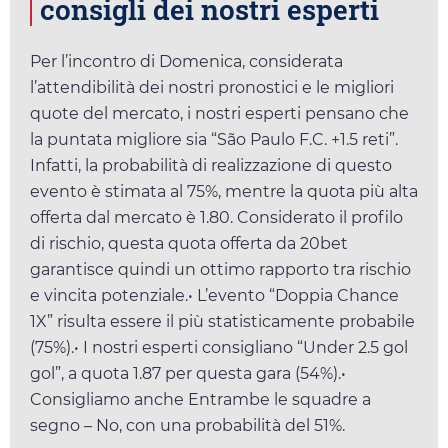
consigli dei nostri esperti
Per l’incontro di
Domenica
, considerata
l’attendibilità dei nostri pronostici e le migliori
quote del mercato, i nostri esperti pensano che
la puntata migliore sia “São Paulo F.C. +1.5 reti”.
Infatti, la probabilità di realizzazione di questo
evento è stimata al 75%, mentre la quota più alta
offerta dal mercato è
1.80
. Considerato il profilo
di rischio, questa quota offerta da
20bet
garantisce quindi un ottimo rapporto tra rischio
e vincita potenziale.• L’evento “Doppia Chance
1X” risulta essere il più statisticamente probabile
(75%).• I nostri esperti consigliano “Under 2.5 gol
gol”, a quota
1.87
per questa gara (54%).•
Consigliamo anche Entrambe le squadre a
segno – No, con una probabilità del 51%.