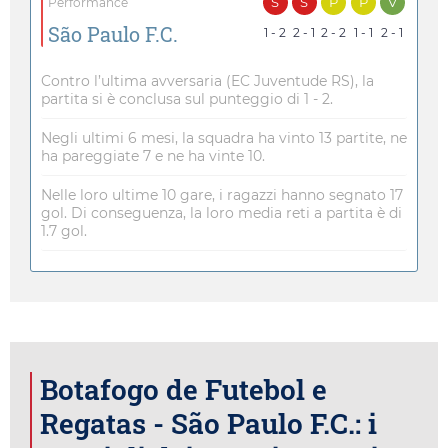
S
S
P
P
V
Performance
São Paulo F.C.
1 - 2
2 - 1
2 - 2
1 - 1
2 - 1
Contro l’ultima avversaria (EC Juventude RS), la
partita si è conclusa sul punteggio di 1 - 2.
Negli ultimi 6 mesi, la squadra ha vinto 13 partite, ne
ha pareggiate 7 e ne ha vinte 10.
Nelle loro ultime 10 gare, i ragazzi hanno segnato 17
gol. Di conseguenza, la loro media reti a partita è di
1.7 gol.
Botafogo de Futebol e
Regatas - São Paulo F.C.: i