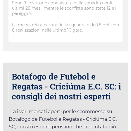
Sono 9 le vittorie conquistate dalla squadra negli
ultimi 28 mesi, mentre le sconfitte sono state 12 e i
pareggi 7.
La media reti a partita della squadra è di 0.8 gol, con
8 realizzazioni nelle ultime 10 gare.
Botafogo de Futebol e
Regatas - Criciúma E.C. SC: i
consigli dei nostri esperti
Tra i vari mercati aperti per le scommesse su
Botafogo de Futebol e Regatas - Criciúma E.C.
SC, i nostri esperti pensano che la puntata più