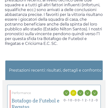
prestazioni recenti, al livello tecnico delle due
squadre e a tutti gli altri fattori influenti (infortuni,
squalifiche ecc.) sono arrivati a delle conclusioni
abbastanza precise. I favoriti per la vittoria risultano
essere i giocatori della squadra di casa, che
potranno beneficiare anche della spinta del loro
pubblico allo stadio (Estádio Nilton Santos). I nostri
pronostici sulla vincente pendono quindi verso l’1
per questa sfida tra Botafogo de Futebol e
Regatas e Criciúma E.C. SC.
Prestazioni recenti: risultati, dettagli e confronto
V
P
V
V
V
Performance
Botafogo de Futebol e
0 - 1
0 - 0
0 - 1
2 - 1
2 - 0
Regatas