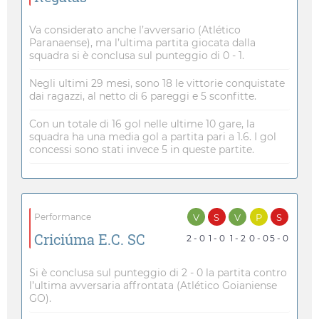
Va considerato anche l’avversario (Atlético
Paranaense), ma l’ultima partita giocata dalla
squadra si è conclusa sul punteggio di 0 - 1.
Negli ultimi 29 mesi, sono 18 le vittorie conquistate
dai ragazzi, al netto di 6 pareggi e 5 sconfitte.
Con un totale di 16 gol nelle ultime 10 gare, la
squadra ha una media gol a partita pari a 1.6. I gol
concessi sono stati invece 5 in queste partite.
V
S
V
P
S
Performance
Criciúma E.C. SC
2 - 0
1 - 0
1 - 2
0 - 0
5 - 0
Si è conclusa sul punteggio di 2 - 0 la partita contro
l’ultima avversaria affrontata (Atlético Goianiense
GO).