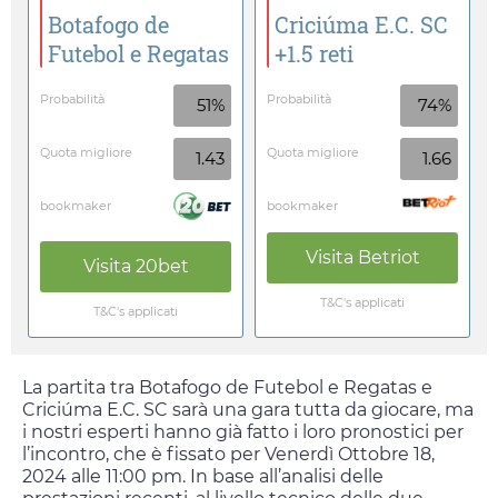
Botafogo de
Criciúma E.C. SC
Futebol e Regatas
+1.5 reti
Probabilità
Probabilità
51%
74%
Quota migliore
Quota migliore
1.43
1.66
bookmaker
bookmaker
Visita
Betriot
Visita
20bet
T&C's applicati
T&C's applicati
La partita tra Botafogo de Futebol e Regatas e
Criciúma E.C. SC sarà una gara tutta da giocare, ma
i nostri esperti hanno già fatto i loro pronostici per
l’incontro, che è fissato per
Venerdì
Ottobre 18,
2024
alle
11:00 pm
. In base all’analisi delle