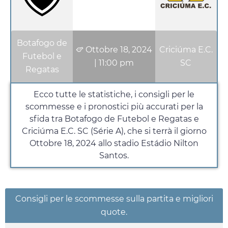
Botafogo de
Ottobre 18, 2024
Criciúma E.C.
Futebol e
|
11:00 pm
SC
Regatas
Ecco tutte le statistiche, i consigli per le
scommesse e i pronostici più accurati per la
sfida tra Botafogo de Futebol e Regatas e
Criciúma E.C. SC (Série A), che si terrà il giorno
Ottobre 18, 2024
allo stadio Estádio Nilton
Santos.
Consigli per le scommesse sulla partita e migliori
quote.