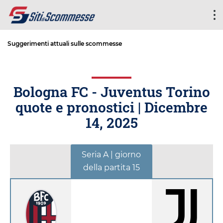
Suggerimenti attuali sulle scommesse
Bologna FC - Juventus Torino
quote e pronostici |
Dicembre
14, 2025
Seria A | giorno
della partita 15