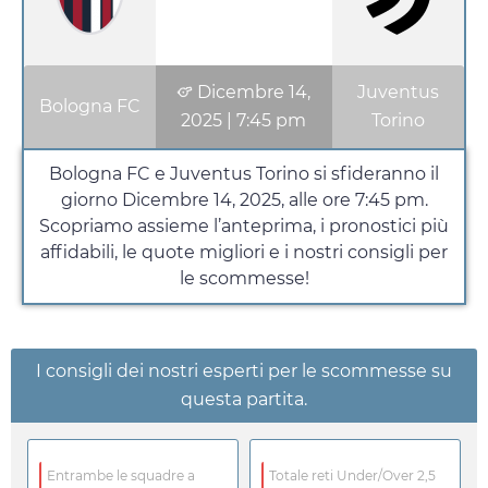
Dicembre 14,
Juventus
Bologna FC
2025
|
7:45 pm
Torino
Bologna FC e Juventus Torino si sfideranno il
giorno
Dicembre 14, 2025
, alle ore
7:45 pm
.
Scopriamo assieme l’anteprima, i pronostici più
affidabili, le quote migliori e i nostri consigli per
le scommesse!
I consigli dei nostri esperti per le scommesse su
questa partita.
Entrambe le squadre a
Totale reti Under/Over 2,5