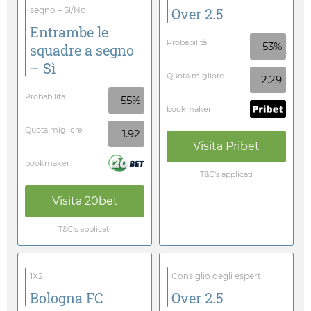
segno – Sì/No
Over 2.5
Entrambe le
Probabilità
53%
squadre a segno
– Sì
Quota migliore
2.29
Probabilità
55%
bookmaker
Quota migliore
1.92
Visita
Pribet
bookmaker
T&C's applicati
Visita
20bet
T&C's applicati
1X2
Consiglio degli esperti
Bologna FC
Over 2.5