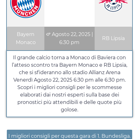
Bayern
Agosto 22, 2025
|
RB Lipsia
Monaco
6:30 pm
Il grande calcio torna a Monaco di Baviera con
l’atteso scontro tra Bayern Monaco e RB Lipsia,
che si sfideranno allo stadio Allianz Arena
Venerdì
Agosto 22, 2025 6:30 pm
alle
6:30 pm
.
Scopri i migliori consigli per le scommesse
elaborati dai nostri esperti sulla base dei
pronostici più attendibili e delle quote più
golose.
I migliori consigli per questa gara di 1. Bundesliga.