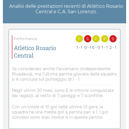
Analisi delle prestazioni recenti di Atlético Rosario
Central e C.A. San Lorenzo.
P
S
P
P
S
Performance
Atlético Rosario
1 - 1
0 - 1
0 - 0
1 - 1
2 - 1
Central
Va considerato anche l’avversario (Independiente
Rivadavia), ma l’ultima partita giocata dalla squadra
si è conclusa sul punteggio di 1 - 1.
Negli ultimi 20 mesi, sono 6 le vittorie conquistate
dai ragazzi, al netto di 7 pareggi e 7 sconfitte.
Con un totale di 10 gol nelle ultime 10 gare, la
squadra ha una media gol a partita pari a 1. I gol
concessi sono stati invece 4 in queste partite.