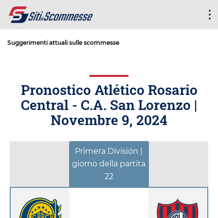
Suggerimenti attuali sulle scommesse
Pronostico Atlético Rosario
Central - C.A. San Lorenzo |
Novembre 9, 2024
Primera División |
giorno della partita
22