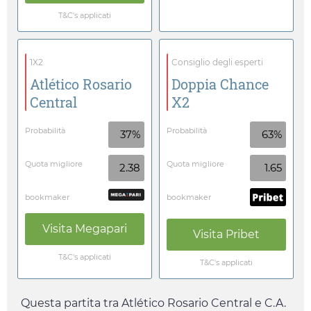
T&C's applicati
1X2
Consiglio degli esperti
Atlético Rosario
Doppia Chance
Central
X2
Probabilità
Probabilità
37%
63%
Quota migliore
Quota migliore
2.38
1.65
bookmaker
bookmaker
Visita
Megapari
Visita
Pribet
T&C's applicati
T&C's applicati
Questa partita tra Atlético Rosario Central e C.A.