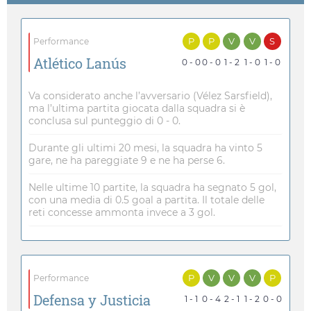
P
P
V
V
S
Performance
Atlético Lanús
0 - 0
0 - 0
1 - 2
1 - 0
1 - 0
Va considerato anche l’avversario (Vélez Sarsfield),
ma l’ultima partita giocata dalla squadra si è
conclusa sul punteggio di 0 - 0.
Durante gli ultimi 20 mesi, la squadra ha vinto 5
gare, ne ha pareggiate 9 e ne ha perse 6.
Nelle ultime 10 partite, la squadra ha segnato 5 gol,
con una media di 0.5 goal a partita. Il totale delle
reti concesse ammonta invece a 3 gol.
P
V
V
V
P
Performance
Defensa y Justicia
1 - 1
0 - 4
2 - 1
1 - 2
0 - 0