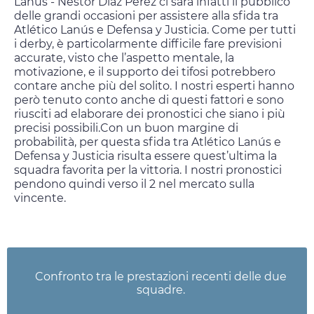
Lanús - Néstor Díaz Pérez ci sarà infatti il pubblico
delle grandi occasioni per assistere alla sfida tra
Atlético Lanús e Defensa y Justicia. Come per tutti
i derby, è particolarmente difficile fare previsioni
accurate, visto che l’aspetto mentale, la
motivazione, e il supporto dei tifosi potrebbero
contare anche più del solito. I nostri esperti hanno
però tenuto conto anche di questi fattori e sono
riusciti ad elaborare dei pronostici che siano i più
precisi possibili.Con un buon margine di
probabilità, per questa sfida tra Atlético Lanús e
Defensa y Justicia risulta essere quest’ultima la
squadra favorita per la vittoria. I nostri pronostici
pendono quindi verso il 2 nel mercato sulla
vincente.
Confronto tra le prestazioni recenti delle due
squadre.