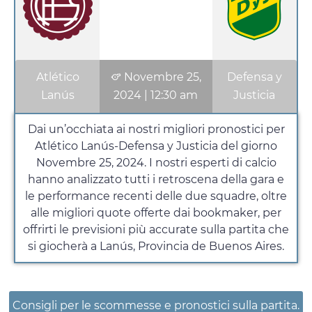
Atlético
Novembre 25,
Defensa y
Lanús
2024
|
12:30 am
Justicia
Dai un’occhiata ai nostri migliori pronostici per
Atlético Lanús-Defensa y Justicia del giorno
Novembre 25, 2024
. I nostri esperti di calcio
hanno analizzato tutti i retroscena della gara e
le performance recenti delle due squadre, oltre
alle migliori quote offerte dai bookmaker, per
offrirti le previsioni più accurate sulla partita che
si giocherà a Lanús, Provincia de Buenos Aires.
Consigli per le scommesse e pronostici sulla partita.