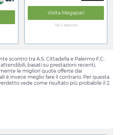
Visita
Megapari
T&C's applicati
te scontro tra A.S. Cittadella e Palermo F.C.
attendibili, basati su prestazioni recenti,
amente le migliori quote offerte dai
i è invece meglio fare il contrario. Per questa
l verdetto vede come risultato più probabile il 2.