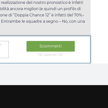
di realizzazione del nostro pronostico è infatti
ilità ancora migliori (e quindi un profilo di
ione di “Doppia Chance 12” è infatti del 70%.•
e Entrambe le squadre a segno – No, con una
i
Scommetti
T&C applicati | 18+