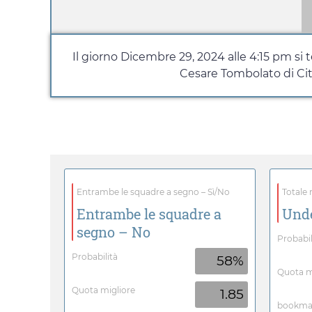
Il giorno
Dicembre 29, 2024
alle
4:15 pm
si 
Cesare Tombolato di Citt
Entrambe le squadre a segno – Sì/No
Totale 
Entrambe le squadre a
Unde
segno – No
Probabil
Probabilità
58%
Quota m
Quota migliore
1.85
bookma