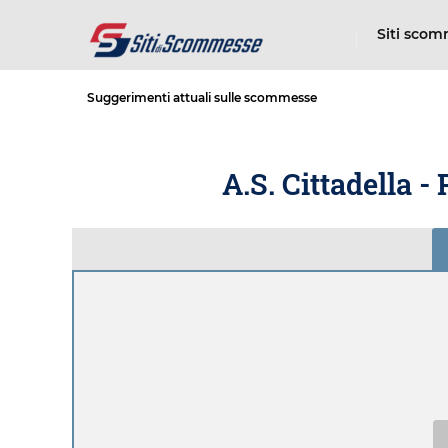
Siti sco
Suggerimenti attuali sulle scommesse
A.S. Cittadella -