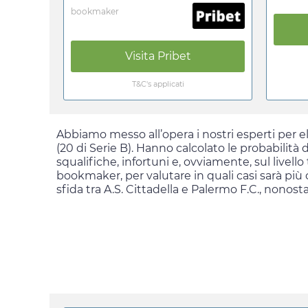
bookmaker
Visita
Pribet
T&C's applicati
Abbiamo messo all’opera i nostri esperti per e
(20 di Serie B). Hanno calcolato le probabilità d
squalifiche, infortuni e, ovviamente, sul livel
bookmaker, per valutare in quali casi sarà più
sfida tra A.S. Cittadella e Palermo F.C., nonosta