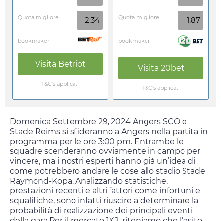
Quota migliore
Quota migliore
2.34
1.87
bookmaker
bookmaker
Visita
Betriot
Visita
20bet
T&C's applicati
T&C's applicati
Domenica
Settembre 29, 2024
Angers SCO e
Stade Reims si sfideranno a Angers nella partita in
programma per le ore
3:00 pm
. Entrambe le
squadre scenderanno ovviamente in campo per
vincere, ma i nostri esperti hanno già un’idea di
come potrebbero andare le cose allo stadio Stade
Raymond-Kopa. Analizzando statistiche,
prestazioni recenti e altri fattori come infortuni e
squalifiche, sono infatti riuscire a determinare la
probabilità di realizzazione dei principali eventi
della gara.Per il mercato 1X2, riteniamo che l’esito