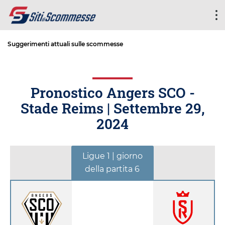
Suggerimenti attuali sulle scommesse
Pronostico Angers SCO -
Stade Reims |
Settembre 29,
2024
Ligue 1 | giorno
della partita 6