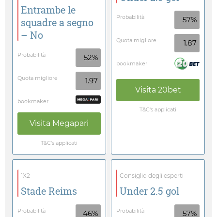
Entrambe le
Probabilità
57%
squadre a segno
– No
Quota migliore
1.87
Probabilità
52%
bookmaker
Quota migliore
1.97
Visita
20bet
bookmaker
T&C's applicati
Visita
Megapari
T&C's applicati
1X2
Consiglio degli esperti
Stade Reims
Under 2.5 gol
Probabilità
Probabilità
46%
57%