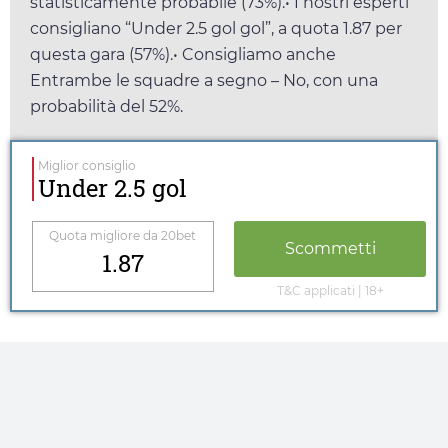
statisticamente probabile (73%).• I nostri esperti
consigliano “Under 2.5 gol gol”, a quota
1.87
per
questa gara (57%).• Consigliamo anche
Entrambe le squadre a segno – No, con una
probabilità del 52%.
Miglior consiglio
Under 2.5 gol
Quota migliore da
20bet
Scommetti
1.87
T&C applicati | 18+