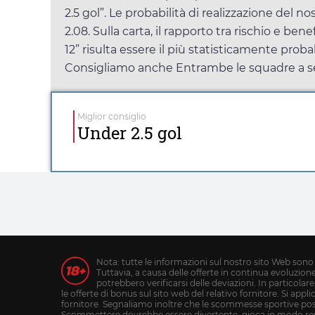
2.5 gol”. Le probabilità di realizzazione del 
2.08
. Sulla carta, il rapporto tra rischio e b
12” risulta essere il più statisticamente proba
Consigliamo anche Entrambe le squadre a se
Miglior consiglio
Under 2.5 gol
Nota: tutte le informazioni sul nostro sito Web sono
Tuttavia, a causa delle offerte in continua evoluzion
potrebbero verificarsi delle deviazioni. In particolare,
le offerte di bonus sul sito web del relativo fornitore. Si appli
fornitore. Segnaliamo inoltre che le scommesse sportive po
Scommettere dovrebbe essere divertente, gioca in modo res