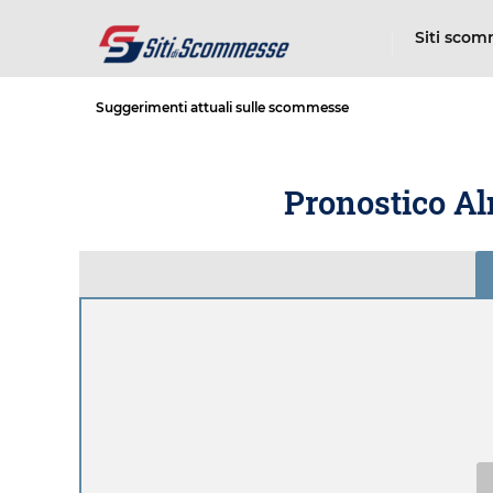
Siti sco
Suggerimenti attuali sulle scommesse
Pronostico Alm