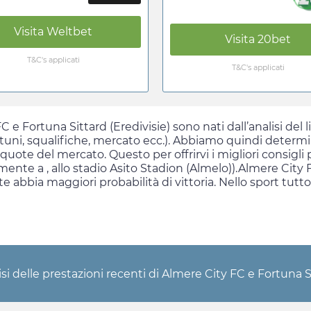
Visita
Weltbet
Visita
20bet
T&C's applicati
T&C's applicati
FC e Fortuna Sittard (Eredivisie) sono nati dall’analisi del
ortuni, squalifiche, mercato ecc.). Abbiamo quindi determin
quote del mercato. Questo per offrirvi i migliori consigli 
mente a , allo stadio Asito Stadion (Almelo)).Almere Cit
bbia maggiori probabilità di vittoria. Nello sport tutto è 
isi delle prestazioni recenti di Almere City FC e Fortuna S