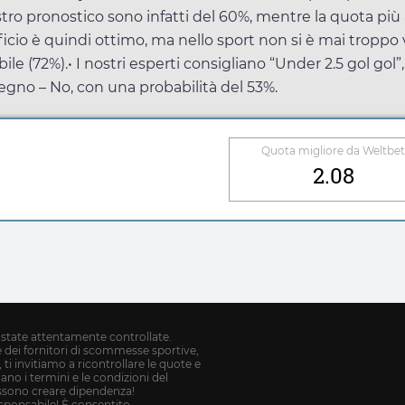
nostro pronostico sono infatti del 60%, mentre la quota più
eneficio è quindi ottimo, ma nello sport non si è mai troppo
bile (72%).• I nostri esperti consigliano “Under 2.5 gol gol
gno – No, con una probabilità del 53%.
Quota migliore da
Weltbet
2.08
 state attentamente controllate.
e dei fornitori di scommesse sportive,
 ti invitiamo a ricontrollare le quote e
cano i termini e le condizioni del
ssono creare dipendenza!
ponsabile! È consentito