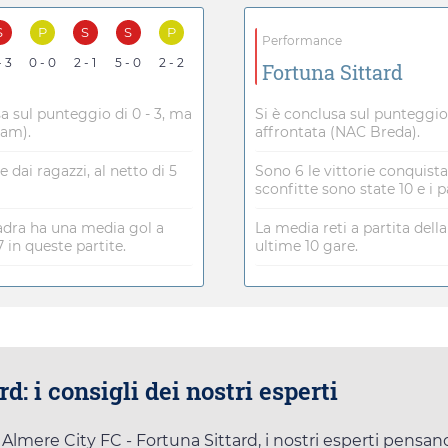
S
P
S
S
P
Performance
- 3
0 - 0
2 - 1
5 - 0
2 - 2
Fortuna Sittard
sa sul punteggio di 0 - 3, ma
Si è conclusa sul punteggio d
dam).
affrontata (NAC Breda).
 dai ragazzi, al netto di 5
Sono 6 le vittorie conquista
sconfitte sono state 10 e i 
uadra ha una media gol a
La media reti a partita della
7 in queste partite.
ultime 10 gare.
d: i consigli dei nostri esperti
 Almere City FC - Fortuna Sittard, i nostri esperti pens