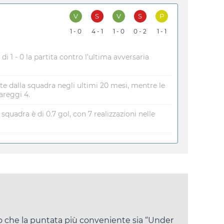
V
S
V
S
P
1 - 0
4 - 1
1 - 0
0 - 2
1 - 1
i 1 - 0 la partita contro l’ultima avversaria
te dalla squadra negli ultimi 20 mesi, mentre le
pareggi 4.
 squadra è di 0.7 gol, con 7 realizzazioni nelle
ano che la puntata più conveniente sia “Under