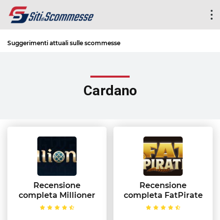
Suggerimenti attuali sulle scommesse
Cardano
Recensione
Recensione
completa Millioner
completa FatPirate